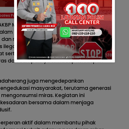
polres Pangandaran
 Mujianto., S.I.K., M.H., Melalui Kapolsek
alam keterangannya, menegaskan bahwa
 dan razia di berbagai lokasi yang diduga
egal. Selain itu, pihak kepolisian juga
erta instansi terkait untuk melakukan
iras dan dampaknya terhadap kehidupan
 Padaherang juga mengedepankan
engedukasi masyarakat, terutama generasi
mengonsumsi miras. Kegiatan ini
 kesadaran bersama dalam menjaga
usif.
berperan aktif dalam membantu pihak