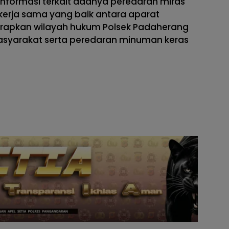
nformasi terkait adanya peredaran miras
n kerja sama yang baik antara aparat
arapkan wilayah hukum Polsek Padaherang
asyarakat serta peredaran minuman keras