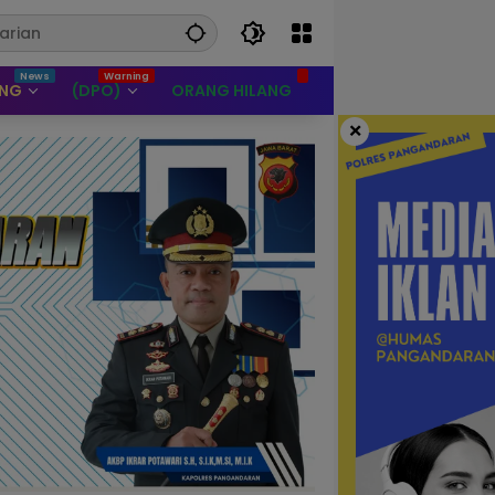
UNG
(DPO)
ORANG HILANG
×