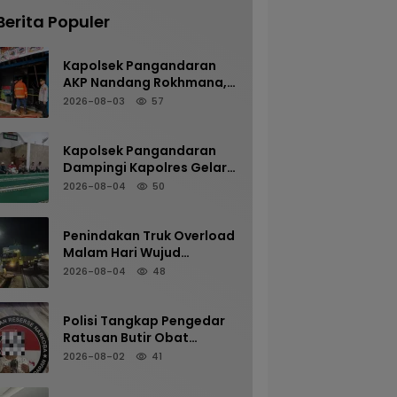
Berita Populer
Kapolsek Pangandaran
AKP Nandang Rokhmana,
S.H., M.H. Bersama
2026-08-03
57
Anggota Cek TKP
Kebakaran Ruko
Kapolsek Pangandaran
Dampingi Kapolres Gelar
Sholat Subuh Keliling di
2026-08-04
50
Masjid Jami Al-Furqon,
Pererat Silaturahmi dan
Jaga Kamtibmas
Penindakan Truk Overload
Malam Hari Wujud
Komitmen Satlantas
2026-08-04
48
Polres Pangandaran
Menjaga Keselamatan
Polisi Tangkap Pengedar
Ratusan Butir Obat
Terlarang di Cijulang
2026-08-02
41