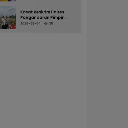
Dalam Goa
Kasat Reskrim Polres
Pangandaran Pimpin
Pengamanan Mako untuk
2026-08-04
35
Perkuat Kesiapsiagaan
Personel