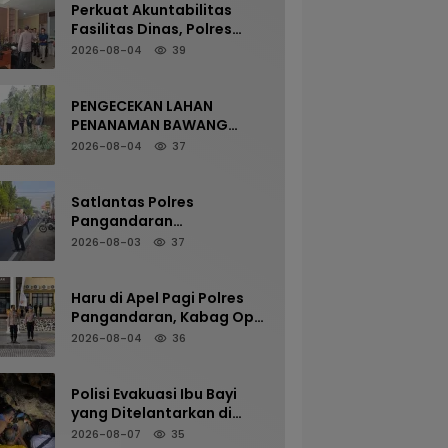
Perkuat Akuntabilitas
Fasilitas Dinas, Polres
Pangandaran Gelar
2026-08-04
39
Pemeriksaan Senpi
Berkala
PENGECEKAN LAHAN
PENANAMAN BAWANG
PUTIH OLEH POLSEK
2026-08-04
37
LANGKAPLANCAR DUKUNG
PROGRAM KETAHANAN
PANGAN
Satlantas Polres
Pangandaran
Maksimalkan Pelayanan
2026-08-03
37
Pagi Demi Kelancaran Arus
Kendaraan
Haru di Apel Pagi Polres
Pangandaran, Kabag Ops
Pamit Jelang Purna Tugas
2026-08-04
36
Polisi Evakuasi Ibu Bayi
yang Ditelantarkan di
Terminal Kalipucang dari
2026-08-07
35