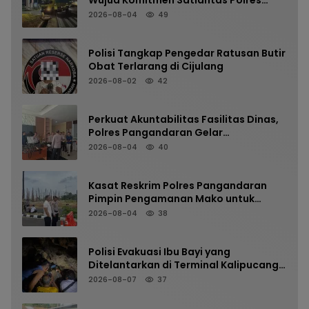
Wujud Komitmen Satlantas Polres
Pangandaran Menjaga Keselamatan
2026-08-04
49
Polisi Tangkap Pengedar Ratusan Butir
Obat Terlarang di Cijulang
2026-08-02
42
Perkuat Akuntabilitas Fasilitas Dinas,
Polres Pangandaran Gelar
Pemeriksaan Senpi Berkala
2026-08-04
40
Kasat Reskrim Polres Pangandaran
Pimpin Pengamanan Mako untuk
Perkuat Kesiapsiagaan Personel
2026-08-04
38
Polisi Evakuasi Ibu Bayi yang
Ditelantarkan di Terminal Kalipucang
dari Dalam Goa
2026-08-07
37