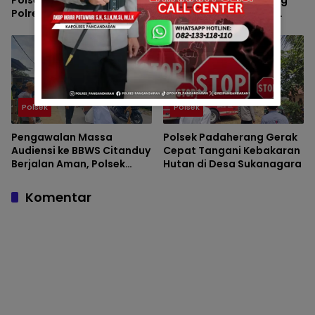
Polsek Pangandaran dan
Padaherang Monitoring
Polres Pangandaran,
Pelantikan Perangkat
Nobar Final Piala Presiden
Desa Karangmulya
Berlangsung Aman
Polsek
Polsek
Pengawalan Massa
Polsek Padaherang Gerak
Audiensi ke BBWS Citanduy
Cepat Tangani Kebakaran
Berjalan Aman, Polsek
Hutan di Desa Sukanagara
Padaherang Pastikan
Kegiatan Berlangsung
Komentar
Kondusif