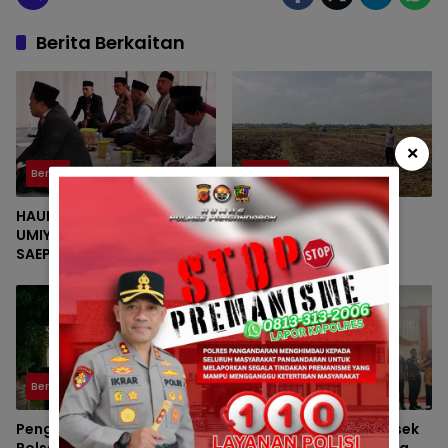
Berita Berkaitan
×
Berita
Polsek
HAUL KE-VII HJ. DEDE
Polsek Padaherang
UMIYATI DAN HAUL KE-IV KH.
Monitoring Kesiapan
SAEPUL MUJAHID SERTA
Lahan Program
REUNI HAFLAH KE-XV
Penanaman Jagung di
HIMPUNAN ALUMNI DIGELAR
Desa Ciganjeng
DI PONDOK PESANTREN AL-
FALAH SANUSSIYAH
Berita
Polsek
Pengamanan Maksimal
Bhabinkamtibmas Polsek