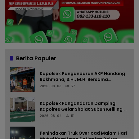
Berita Populer
Kapolsek Pangandaran AKP Nandang
Rokhmana, S.H., M.H. Bersama
Anggota Cek TKP Kebakaran Ruko
2026-08-03
57
Kapolsek Pangandaran Dampingi
Kapolres Gelar Sholat Subuh Keliling di
Masjid Jami Al-Furqon, Pererat
2026-08-04
51
Silaturahmi dan Jaga Kamtibmas
Penindakan Truk Overload Malam Hari