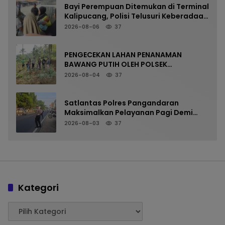
Bayi Perempuan Ditemukan di Terminal
Kalipucang, Polisi Telusuri Keberadaan
Orang Tua
2026-08-06
37
PENGECEKAN LAHAN PENANAMAN
BAWANG PUTIH OLEH POLSEK
LANGKAPLANCAR DUKUNG PROGRAM
2026-08-04
37
KETAHANAN PANGAN
Satlantas Polres Pangandaran
Maksimalkan Pelayanan Pagi Demi
Kelancaran Arus Kendaraan
2026-08-03
37
Kategori