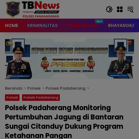
content
HOME
KRIMINALITAS
PRESS RELEASE
BHAYANGKAR
Beranda
Polsek
Polsek Padaherang
Polsek
Polsek Padaherang
Polsek Padaherang Monitoring
Pertumbuhan Jagung di Bantaran
Sungai Citanduy Dukung Program
Ketahanan Pangan