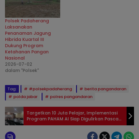
Polsek Padaherang
Laksanakan
Penanaman Jagung
Hibrida Kuartal III
Dukung Program
Ketahanan Pangan
Nasional
2026-07-02
dalam "Polsek"
Tag:
#polsekpadaherang
berita pangandaran
polda jabar
polres pangandaran
Targetkan 10 Juta Pelajar, Implementasi
Program PAHAM AI Siap Digulirkan Pasca
Pelatihan ToT