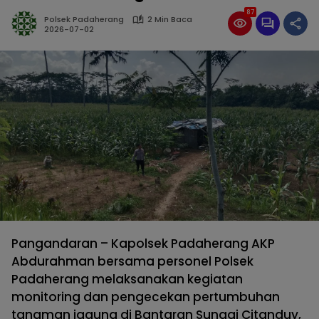
87
Polsek Padaherang
2 Min Baca
2026-07-02
Pangandaran – Kapolsek Padaherang AKP
Abdurahman bersama personel Polsek
Padaherang melaksanakan kegiatan
monitoring dan pengecekan pertumbuhan
tanaman jagung di Bantaran Sungai Citanduy,