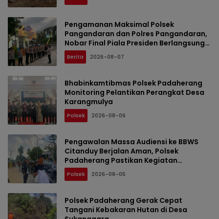
Pengamanan Maksimal Polsek
Pangandaran dan Polres Pangandaran,
Nobar Final Piala Presiden Berlangsung
Aman
Berita
2026-08-07
Bhabinkamtibmas Polsek Padaherang
Monitoring Pelantikan Perangkat Desa
Karangmulya
Polsek
2026-08-06
Pengawalan Massa Audiensi ke BBWS
Citanduy Berjalan Aman, Polsek
Padaherang Pastikan Kegiatan
Berlangsung Kondusif
Polsek
2026-08-05
Polsek Padaherang Gerak Cepat
Tangani Kebakaran Hutan di Desa
Sukanagara