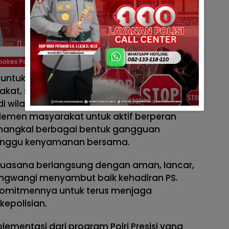
polres Pangandaran
n untuk membangun hubungan yang lebih
kat, sehingga tercipta sinergi yang baik
wilayah Desa Sindangwangi. PS. Kanit
lemen masyarakat untuk aktif berperan
angkal berbagai bentuk gangguan
nggu kenyamanan bersama.
suasana berlangsung dengan aman, lancar,
angwangi menyambut baik kehadiran PS.
komitmennya untuk terus menjaga
epolisian.
lementasi dari program Polri Presisi yang