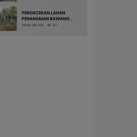
Nobar Final Piala Presiden
Berlangsung Aman
PENGECEKAN LAHAN
PENANAMAN BAWANG
PUTIH OLEH POLSEK
2026-08-04
37
LANGKAPLANCAR DUKUNG
PROGRAM KETAHANAN
PANGAN