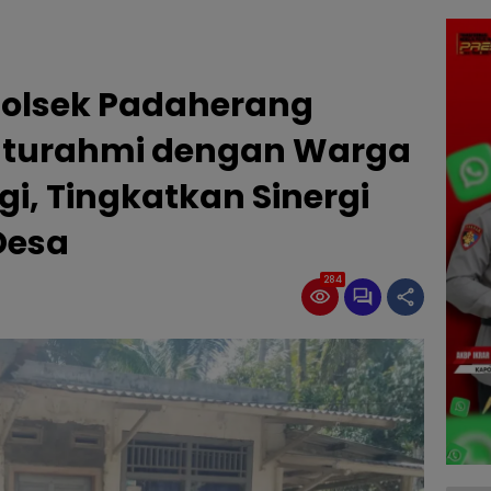
 Polsek Padaherang
aturahmi dengan Warga
i, Tingkatkan Sinergi
Desa
284