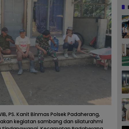
WIB, PS. Kanit Binmas Polsek Padaherang,
anakan kegiatan sambang dan silaturahmi
 Sindangwangi, Kecamatan Padaherang,