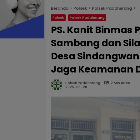
Beranda
Polsek
Polsek Padaherang
Polsek
Polsek Padaherang
PS. Kanit Binmas
Sambang dan Sil
Desa Sindangwang
Jaga Keamanan 
Polsek Padaherang
2 Min Baca
2025-05-20