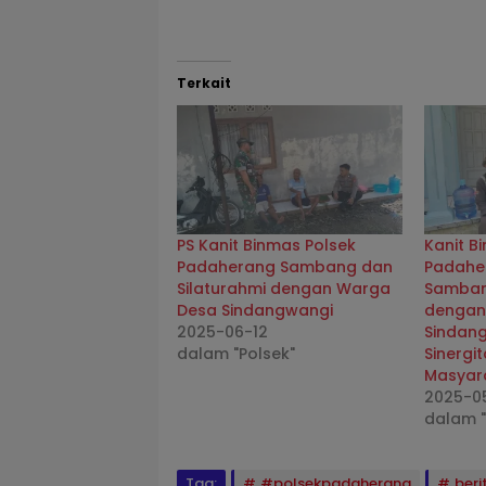
Terkait
PS Kanit Binmas Polsek
Kanit B
Padaherang Sambang dan
Padahe
Silaturahmi dengan Warga
Samban
Desa Sindangwangi
dengan
2025-06-12
Sindang
dalam "Polsek"
Sinerg
Masyar
2025-0
dalam "
Tag:
#polsekpadaherang
ber