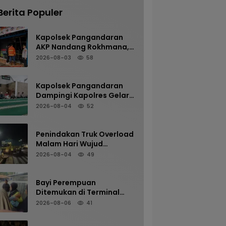
Berita Populer
Kapolsek Pangandaran
AKP Nandang Rokhmana,
S.H., M.H. Bersama
2026-08-03
58
Anggota Cek TKP
Kebakaran Ruko
Kapolsek Pangandaran
Dampingi Kapolres Gelar
Sholat Subuh Keliling di
2026-08-04
52
Masjid Jami Al-Furqon,
Pererat Silaturahmi dan
Jaga Kamtibmas
Penindakan Truk Overload
Malam Hari Wujud
Komitmen Satlantas
2026-08-04
49
Polres Pangandaran
Menjaga Keselamatan
Bayi Perempuan
Ditemukan di Terminal
Kalipucang, Polisi Telusuri
2026-08-06
41
Keberadaan Orang Tua