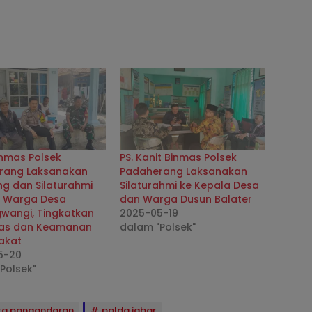
inmas Polsek
PS. Kanit Binmas Polsek
rang Laksanakan
Padaherang Laksanakan
g dan Silaturahmi
Silaturahmi ke Kepala Desa
 Warga Desa
dan Warga Dusun Balater
wangi, Tingkatkan
2025-05-19
itas dan Keamanan
dalam "Polsek"
akat
5-20
Polsek"
ita pangandaran
polda jabar