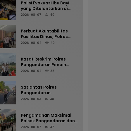
Polisi Evakuasi Ibu Bayi
yang Ditelantarkan di
Terminal Kalipucang dari
2026-08-07
40
Dalam Goa
Perkuat Akuntabilitas
Fasilitas Dinas, Polres
Pangandaran Gelar
2026-08-04
40
Pemeriksaan Senpi
Berkala
Kasat Reskrim Polres
Pangandaran Pimpin
Pengamanan Mako untuk
2026-08-04
38
Perkuat Kesiapsiagaan
Personel
Satlantas Polres
Pangandaran
Maksimalkan Pelayanan
2026-08-03
38
Pagi Demi Kelancaran Arus
Kendaraan
Pengamanan Maksimal
Polsek Pangandaran dan
Polres Pangandaran,
2026-08-07
37