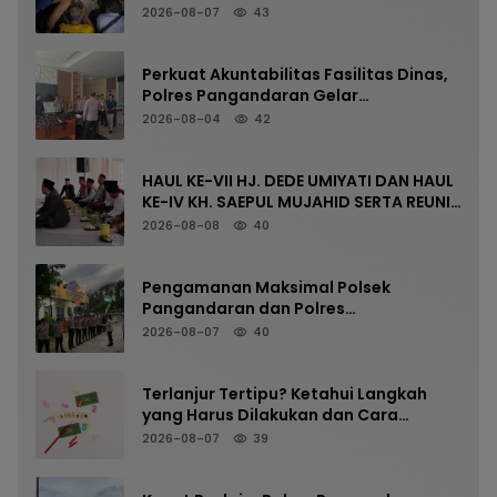
dari Dalam Goa
2026-08-07
43
Perkuat Akuntabilitas Fasilitas Dinas,
Polres Pangandaran Gelar
Pemeriksaan Senpi Berkala
2026-08-04
42
HAUL KE-VII HJ. DEDE UMIYATI DAN HAUL
KE-IV KH. SAEPUL MUJAHID SERTA REUNI
HAFLAH KE-XV HIMPUNAN ALUMNI
2026-08-08
40
DIGELAR DI PONDOK PESANTREN AL-
FALAH SANUSSIYAH
Pengamanan Maksimal Polsek
Pangandaran dan Polres
Pangandaran, Nobar Final Piala
2026-08-07
40
Presiden Berlangsung Aman
Terlanjur Tertipu? Ketahui Langkah
yang Harus Dilakukan dan Cara
Mencegah Kejadian Terulang
2026-08-07
39