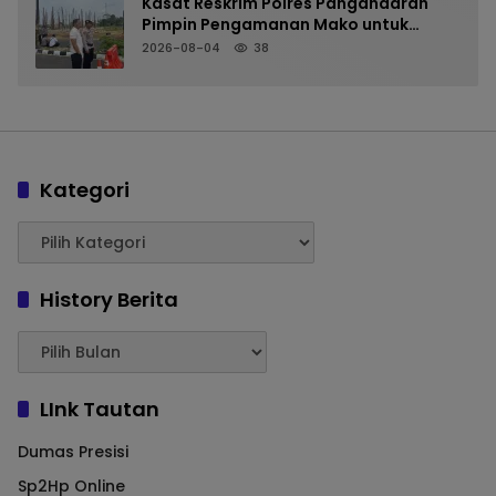
Kasat Reskrim Polres Pangandaran
Pimpin Pengamanan Mako untuk
Perkuat Kesiapsiagaan Personel
2026-08-04
38
Kategori
History Berita
LInk Tautan
Dumas Presisi
Sp2Hp Online