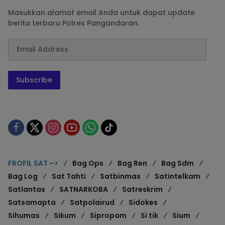
Masukkan alamat email Anda untuk dapat update
berita terbaru Polres Pangandaran.
Subscribe
FROFIL SAT –>
Bag Ops
Bag Ren
Bag Sdm
Bag Log
Sat Tahti
Satbinmas
Satintelkam
Satlantas
SATNARKOBA
Satreskrim
Satsamapta
Satpolairud
Sidokes
Sihumas
Sikum
Sipropam
Si tik
Sium