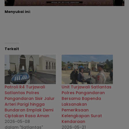
Menyukai ini:
Terkait
Patroli R4 Turjawali
Unit Turjawali Satlantas
Satlantas Polres
Polres Pangandaran
Pangandaran Sisir Jalur
Bersama Bapenda
Arteri Parigi hingga
Laksanakan
Bundaran Emplak Demi
Pemeriksaan
Ciptakan Rasa Aman
Kelengkapan Surat
2026-05-08
Kendaraan
dalam "Satlantas"
2026-05-21