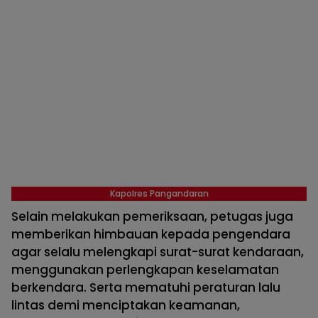
Kapolres Pangandaran
Selain melakukan pemeriksaan, petugas juga
memberikan himbauan kepada pengendara
agar selalu melengkapi surat-surat kendaraan,
menggunakan perlengkapan keselamatan
berkendara. Serta mematuhi peraturan lalu
lintas demi menciptakan keamanan,