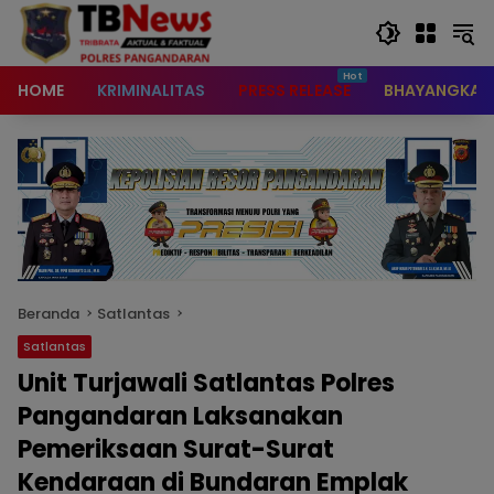
content
HOME
KRIMINALITAS
PRESS RELEASE
BHAYANGKAR
Beranda
Satlantas
Satlantas
Unit Turjawali Satlantas Polres
Pangandaran Laksanakan
Pemeriksaan Surat-Surat
Kendaraan di Bundaran Emplak