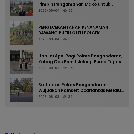
Pimpin Pengamanan Mako untuk
Perkuat Kesiapsiagaan Personel
2026-08-04
35
PENGECEKAN LAHAN PENANAMAN
BAWANG PUTIH OLEH POLSEK
LANGKAPLANCAR DUKUNG PROGRAM
2026-08-04
35
KETAHANAN PANGAN
Haru di Apel Pagi Polres Pangandaran,
Kabag Ops Pamit Jelang Purna Tugas
2026-08-04
34
Satlantas Polres Pangandaran
Wujudkan Kamseltibcarlantas Melalui
Pelayanan Arus Pagi
2026-08-03
34