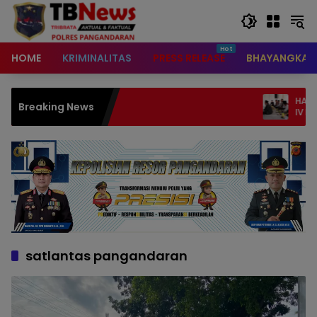
content
HOME
KRIMINALITAS
PRESS RELEASE
BHAYANGKAR
HAUL KE-VII HJ.
Breaking News
IV KH. SAEPUL M
KE-XV HIMPUNAN
PONDOK PESANT
satlantas pangandaran