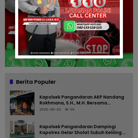
Berita Populer
Kapolsek Pangandaran AKP Nandang
Rokhmana, S.H., M.H. Bersama
Anggota Cek TKP Kebakaran Ruko
2026-08-03
56
Kapolsek Pangandaran Dampingi
Kapolres Gelar Sholat Subuh Keliling di