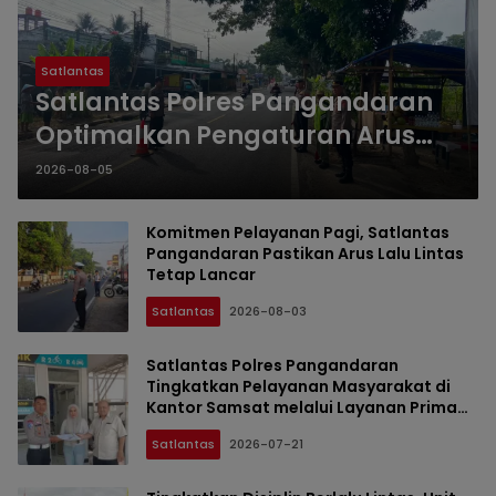
Satlantas
Satlantas Polres Pangandaran
Optimalkan Pengaturan Arus
Lalu Lintas Demi Kelancaran
2026-08-05
Aktivitas Masyarakat Pagi
Komitmen Pelayanan Pagi, Satlantas
Pangandaran Pastikan Arus Lalu Lintas
Tetap Lancar
Satlantas
2026-08-03
Satlantas Polres Pangandaran
Tingkatkan Pelayanan Masyarakat di
Kantor Samsat melalui Layanan Prima
yang Humanis
Satlantas
2026-07-21