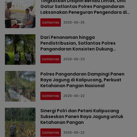
Tingkatkan Disiplin Berlalu Lintas, Unit
Gatur Satlantas Polres Pangandaran
Laksanakan Peneguran Pengendara di
Jalur Arteri Kabupaten Pangandaran
Satlantas
2026-06-25
Dari Penanaman hingga
Pendistribusian, Satlantas Polres
Pangandaran Konsisten Dukung
Ketahanan Pangan Nasional
Satlantas
2026-06-23
Polres Pangandaran Dampingi Panen
Raya Jagung di Kalipucang, Perkuat
Ketahanan Pangan Nasional
Satlantas
2026-06-22
Sinergi Polri dan Petani Kalipucang
Sukseskan Panen Raya Jagung untuk
Ketahanan Pangan
Satlantas
2026-06-22