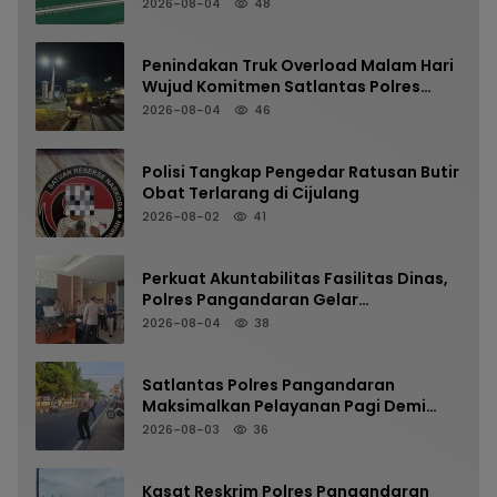
Masjid Jami Al-Furqon, Pererat
2026-08-04
48
Silaturahmi dan Jaga Kamtibmas
Penindakan Truk Overload Malam Hari
Wujud Komitmen Satlantas Polres
Pangandaran Menjaga Keselamatan
2026-08-04
46
Polisi Tangkap Pengedar Ratusan Butir
Obat Terlarang di Cijulang
2026-08-02
41
Perkuat Akuntabilitas Fasilitas Dinas,
Polres Pangandaran Gelar
Pemeriksaan Senpi Berkala
2026-08-04
38
Satlantas Polres Pangandaran
Maksimalkan Pelayanan Pagi Demi
Kelancaran Arus Kendaraan
2026-08-03
36
Kasat Reskrim Polres Pangandaran