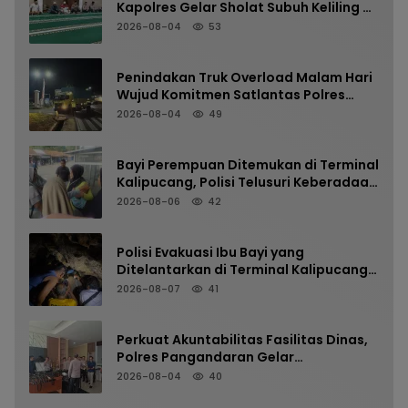
Kapolres Gelar Sholat Subuh Keliling di
Masjid Jami Al-Furqon, Pererat
2026-08-04
53
Silaturahmi dan Jaga Kamtibmas
Penindakan Truk Overload Malam Hari
Wujud Komitmen Satlantas Polres
Pangandaran Menjaga Keselamatan
2026-08-04
49
Bayi Perempuan Ditemukan di Terminal
Kalipucang, Polisi Telusuri Keberadaan
Orang Tua
2026-08-06
42
Polisi Evakuasi Ibu Bayi yang
Ditelantarkan di Terminal Kalipucang
dari Dalam Goa
2026-08-07
41
Perkuat Akuntabilitas Fasilitas Dinas,
Polres Pangandaran Gelar
Pemeriksaan Senpi Berkala
2026-08-04
40