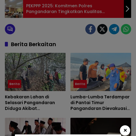
PEKPPP 2025: Komitmen Polres
Pangandaran Tingkatkan Kualitas
Layanan
Berita Berkaitan
Berita
Berita
Kebakaran Lahan di
Lumba-Lumba Terdampar
Selasari Pangandaran
di Pantai Timur
Diduga Akibat
Pangandaran Dievakuasi
Pembakaran Sampah
Petugas
×