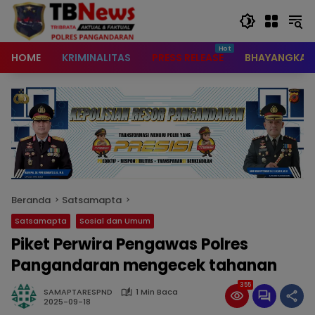
content
HOME
KRIMINALITAS
PRESS RELEASE
BHAYANGKAR
Beranda
Satsamapta
Satsamapta
Sosial dan Umum
Piket Perwira Pengawas Polres
Pangandaran mengecek tahanan
355
SAMAPTARESPND
1 Min Baca
2025-09-18