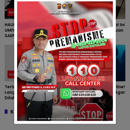
Berita
Sosial dan Umum
HAUL KE-VII HJ. DEDE
Jangan Mudah Percaya! Ini
UMIYATI DAN HAUL KE-IV KH.
Berbagai Modus Penipuan
SAEPUL MUJAHID SERTA
yang Sering Menjerat
REUNI HAFLAH KE-XV
Masyarakat
HIMPUNAN ALUMNI DIGELAR
DI PONDOK PESANTREN AL-
FALAH SANUSSIYAH
Sosial dan Umum
Sosial dan Umum
Terlanjur Tertipu? Ketahui
Waspada Penipuan Online!
Langkah yang Harus
Kenali Modus Terbaru Agar
Dilakukan dan Cara
Tidak Menjadi Korban
Mencegah Kejadian
Terulang
Komentar