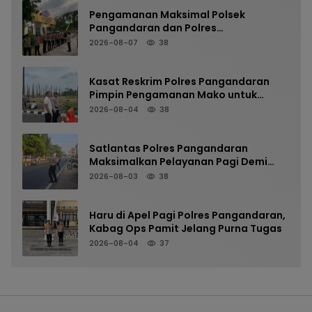
Pengamanan Maksimal Polsek
Pangandaran dan Polres
Pangandaran, Nobar Final Piala
2026-08-07
38
Presiden Berlangsung Aman
Kasat Reskrim Polres Pangandaran
Pimpin Pengamanan Mako untuk
Perkuat Kesiapsiagaan Personel
2026-08-04
38
Satlantas Polres Pangandaran
Maksimalkan Pelayanan Pagi Demi
Kelancaran Arus Kendaraan
2026-08-03
38
Haru di Apel Pagi Polres Pangandaran,
Kabag Ops Pamit Jelang Purna Tugas
2026-08-04
37