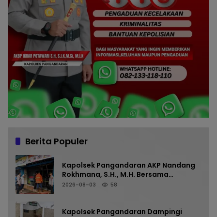
Berita Populer
Kapolsek Pangandaran AKP Nandang
Rokhmana, S.H., M.H. Bersama
Anggota Cek TKP Kebakaran Ruko
2026-08-03
58
Kapolsek Pangandaran Dampingi