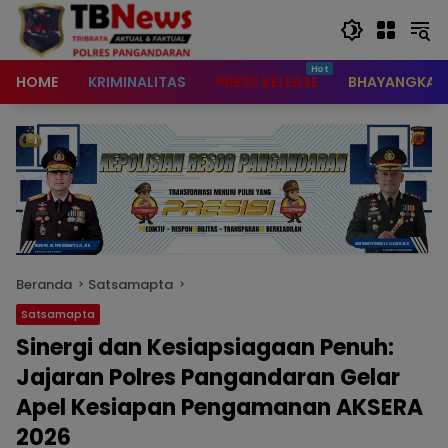
content
HOME
KRIMINALITAS
PRESS RELEASE
BHAYANGKAR
Beranda
Satsamapta
Satsamapta
Sinergi dan Kesiapsiagaan Penuh:
Jajaran Polres Pangandaran Gelar
Apel Kesiapan Pengamanan AKSERA
2026