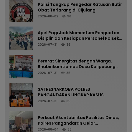
Polisi Tangkap Pengedar Ratusan Butir
Obat Terlarang di Cijulang
2026-08-02
36
Apel Pagi Jadi Momentum Penguatan
Disiplin dan Kesiapan Personel Polsek
Kalipucang
2026-07-31
36
Pererat Sinergitas dengan Warga,
Bhabinkamtibmas Desa Kalipucang
Ikuti Rangkaian Milangkala Desa ke-
2026-07-31
35
198
SATRESNARKOBA POLRES
PANGANDARAN UNGKAP KASUS
NARKOTIKA MELALUI PRESS RELEASE
2026-07-31
35
Perkuat Akuntabilitas Fasilitas Dinas,
Polres Pangandaran Gelar
Pemeriksaan Senpi Berkala
2026-08-04
33