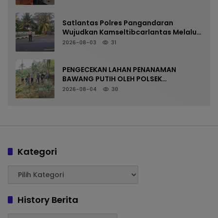
Satlantas Polres Pangandaran
Wujudkan Kamseltibcarlantas Melalui
Pelayanan Arus Pagi
2026-08-03
31
PENGECEKAN LAHAN PENANAMAN
BAWANG PUTIH OLEH POLSEK
LANGKAPLANCAR DUKUNG PROGRAM
2026-08-04
30
KETAHANAN PANGAN
Kategori
History Berita