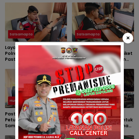
Satsamapta
Satsamapta
×
Layanan 110 Siap 24 Jam,
Cegah Gangguan
Polres Pangandaran
Kamtibmas, Petugas Piket
Pastikan Respon Cepat
110 Polres Pangandaran
Setiap Laporan
Perketat Pengawasan
Masyarakat
Layanan Darurat
Humas
Satsamapta
Pastikan Aman dan Steril,
utama Sat Samapta
Petugas Piket Sat
Polres Pangandaran untuk
Samapta Polres
menghadirkan rasa aman
Pangandaran Cek Rutin
dan tertib bagi seluruh
Ruang Tahanan
masyarakat Kabupaten