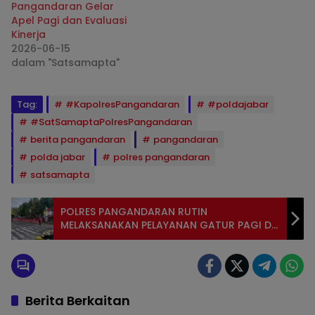
Pangandaran Gelar
Apel Pagi dan Evaluasi
Kinerja
2026-06-15
dalam "Satsamapta"
Tag:
#KapolresPangandaran
#poldajabar
#SatSamaptaPolresPangandaran
berita pangandaran
pangandaran
polda jabar
polres pangandaran
satsamapta
POLRES PANGANDARAN RUTIN
MELAKSANAKAN PELAYANAN GATUR PAGI DI
SDN 1 CILIANG
Berita Berkaitan