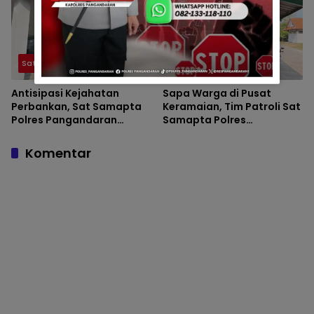
Pangandaran.
Satsamapta
Satsamapta
Antisipasi Kejahatan
Sapa Warga di Pusat
Perbankan, Sat Samapta
Keramaian, Tim Patroli Sat
Polres Pangandaran
Samapta Polres
Perketat Patroli Objek
Pangandaran Pastikan
Vital Bank
Aktivitas Siang Hari Aman
Komentar