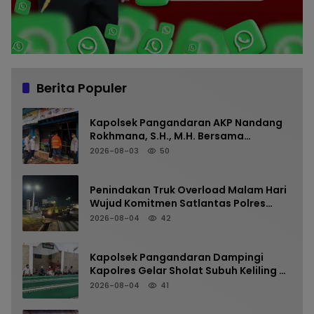
Berita Populer
Kapolsek Pangandaran AKP Nandang
Rokhmana, S.H., M.H. Bersama
Anggota Cek TKP Kebakaran Ruko
2026-08-03
50
Penindakan Truk Overload Malam Hari
Wujud Komitmen Satlantas Polres
Pangandaran Menjaga Keselamatan
2026-08-04
42
Kapolsek Pangandaran Dampingi
Kapolres Gelar Sholat Subuh Keliling di
Masjid Jami Al-Furqon, Pererat
2026-08-04
41
Silaturahmi dan Jaga Kamtibmas