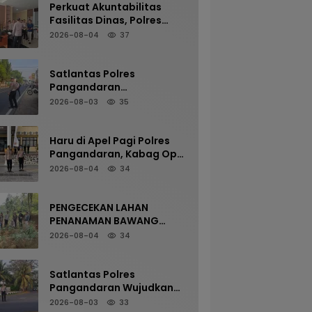
Perkuat Akuntabilitas
Fasilitas Dinas, Polres
Pangandaran Gelar
2026-08-04
37
Pemeriksaan Senpi
Berkala
Satlantas Polres
Pangandaran
Maksimalkan Pelayanan
2026-08-03
35
Pagi Demi Kelancaran Arus
Kendaraan
Haru di Apel Pagi Polres
Pangandaran, Kabag Ops
Pamit Jelang Purna Tugas
2026-08-04
34
PENGECEKAN LAHAN
PENANAMAN BAWANG
PUTIH OLEH POLSEK
2026-08-04
34
LANGKAPLANCAR DUKUNG
PROGRAM KETAHANAN
PANGAN
Satlantas Polres
Pangandaran Wujudkan
Kamseltibcarlantas
2026-08-03
33