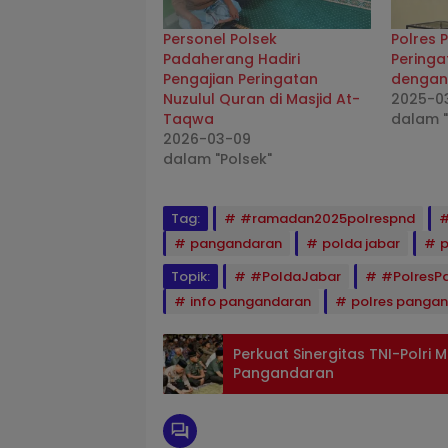
Personel Polsek
Polres
Padaherang Hadiri
Peringa
Pengajian Peringatan
dengan
Nuzulul Quran di Masjid At-
2025-0
Taqwa
dalam 
2026-03-09
dalam "Polsek"
Tag:
#ramadan2025polrespnd
pangandaran
polda jabar
p
Topik:
#PoldaJabar
#PolresP
info pangandaran
polres panga
Perkuat Sinergitas TNI-Polri
Pangandaran