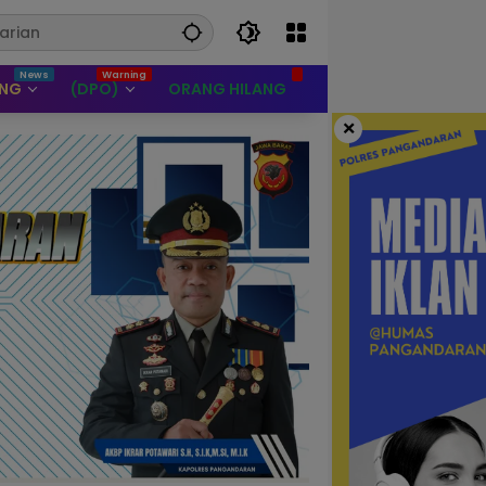
UNG
(DPO)
ORANG HILANG
×