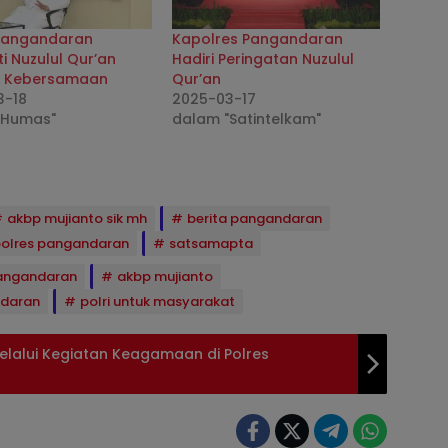
 Pangandaran
Kapolres Pangandaran
ti Nuzulul Qur’an
Hadiri Peringatan Nuzulul
 Kebersamaan
Qur’an
3-18
2025-03-17
"Humas"
dalam "Satintelkam"
akbp mujianto sik mh
berita pangandaran
olres pangandaran
satsamapta
angandaran
akbp mujianto
ndaran
polri untuk masyarakat
 Melalui Kegiatan Keagamaan di Polres