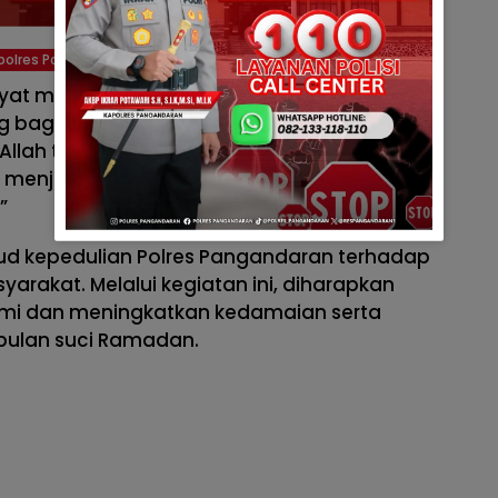
polres Pangandaran
at menyampaikan, “Nuzulul Quran adalah
bagi umat Islam, tidak hanya untuk
lah tetapi juga untuk semakin
 menjalankan tugas dengan penuh
”
ujud kepedulian Polres Pangandaran terhadap
arakat. Melalui kegiatan ini, diharapkan
ahmi dan meningkatkan kedamaian serta
bulan suci Ramadan.