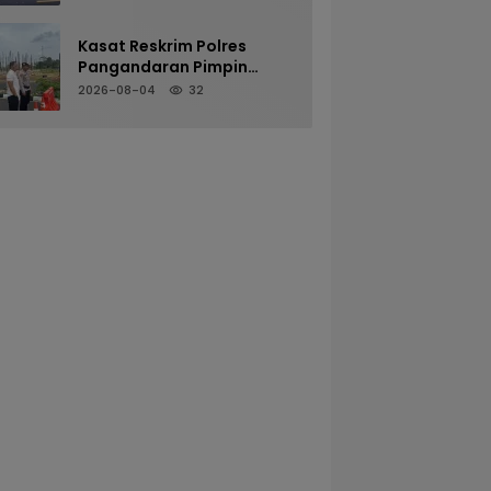
Melalui Pelayanan Arus
Pagi
Kasat Reskrim Polres
Pangandaran Pimpin
Pengamanan Mako untuk
2026-08-04
32
Perkuat Kesiapsiagaan
Personel