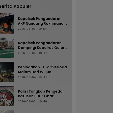
Berita Populer
Kapolsek Pangandaran
AKP Nandang Rokhmana,
S.H., M.H. Bersama
2026-08-03
54
Anggota Cek TKP
Kebakaran Ruko
Kapolsek Pangandaran
Dampingi Kapolres Gelar
Sholat Subuh Keliling di
2026-08-04
47
Masjid Jami Al-Furqon,
Pererat Silaturahmi dan
Jaga Kamtibmas
Penindakan Truk Overload
Malam Hari Wujud
Komitmen Satlantas
2026-08-04
45
Polres Pangandaran
Menjaga Keselamatan
Polisi Tangkap Pengedar
Ratusan Butir Obat
Terlarang di Cijulang
2026-08-02
40