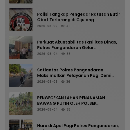
Polisi Tangkap Pengedar Ratusan Butir
Obat Terlarang di Cijulang
2026-08-02
41
Perkuat Akuntabilitas Fasilitas Dinas,
Polres Pangandaran Gelar
Pemeriksaan Senpi Berkala
2026-08-04
38
Satlantas Polres Pangandaran
Maksimalkan Pelayanan Pagi Demi
Kelancaran Arus Kendaraan
2026-08-03
36
PENGECEKAN LAHAN PENANAMAN
BAWANG PUTIH OLEH POLSEK
LANGKAPLANCAR DUKUNG PROGRAM
2026-08-04
35
KETAHANAN PANGAN
Haru di Apel Pagi Polres Pangandaran,