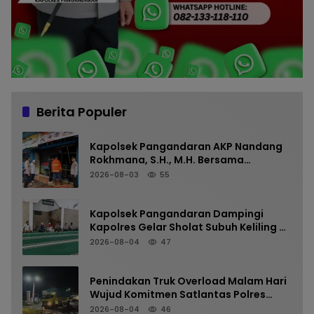
Berita Populer
Kapolsek Pangandaran AKP Nandang
Rokhmana, S.H., M.H. Bersama
Anggota Cek TKP Kebakaran Ruko
2026-08-03
55
Kapolsek Pangandaran Dampingi
Kapolres Gelar Sholat Subuh Keliling di
Masjid Jami Al-Furqon, Pererat
2026-08-04
47
Silaturahmi dan Jaga Kamtibmas
Penindakan Truk Overload Malam Hari
Wujud Komitmen Satlantas Polres
Pangandaran Menjaga Keselamatan
2026-08-04
46