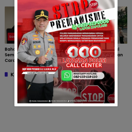
dalam Hitungan Menit
Sosial dan Umum
Berita
Bahaya Penipuan Digital
Pengamanan Maksimal
Semakin Marak, Simak
Polsek Pangandaran dan
Cara Melindungi Diri dan
Polres Pangandaran,
Keluarga
Nobar Final Piala Presiden
Berlangsung Aman
Komentar