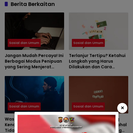
Berita Berkaitan
Sosial dan Umum
Sosial dan Umum
Jangan Mudah Percaya! Ini
Terlanjur Tertipu? Ketahui
Berbagai Modus Penipuan
Langkah yang Harus
yang Sering Menjerat
Dilakukan dan Cara
Masyarakat
Mencegah Kejadian
Terulang
×
Sosial dan Umum
Sosial dan Umum
Waspada Penipuan Online!
Ciri-Ciri Penipuan yang
Kenali Modus Terbaru Agar
Sering Diabaikan, Padahal
Tidak Menjadi Korban
Bisa Menguras Rekening