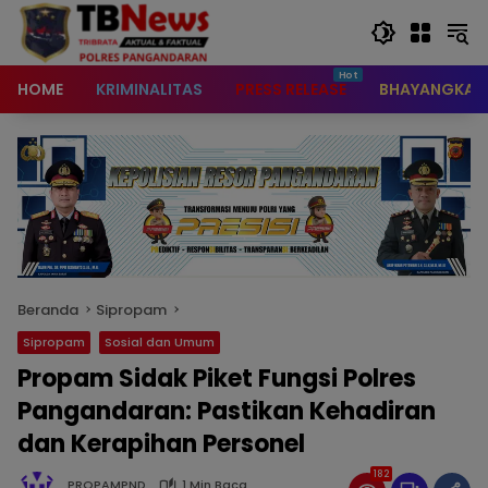
content
HOME
KRIMINALITAS
PRESS RELEASE
BHAYANGKAR
Beranda
Sipropam
Sipropam
Sosial dan Umum
Propam Sidak Piket Fungsi Polres
Pangandaran: Pastikan Kehadiran
dan Kerapihan Personel
182
PROPAMPND
1 Min Baca