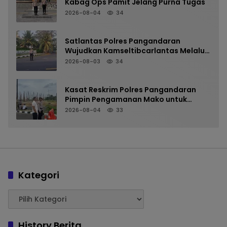
Kabag Ops Pamit Jelang Purna Tugas
2026-08-04
34
Satlantas Polres Pangandaran
Wujudkan Kamseltibcarlantas Melalui
Pelayanan Arus Pagi
2026-08-03
34
Kasat Reskrim Polres Pangandaran
Pimpin Pengamanan Mako untuk
Perkuat Kesiapsiagaan Personel
2026-08-04
33
Kategori
History Berita