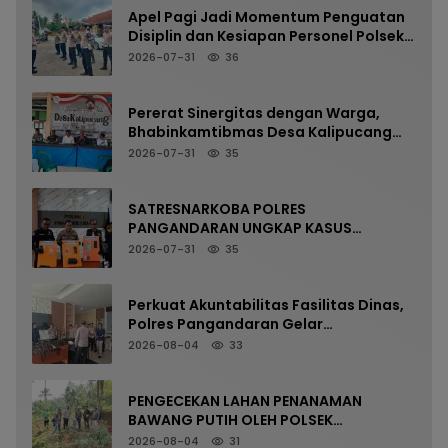
Apel Pagi Jadi Momentum Penguatan
Disiplin dan Kesiapan Personel Polsek
Kalipucang
2026-07-31
36
Pererat Sinergitas dengan Warga,
Bhabinkamtibmas Desa Kalipucang
Ikuti Rangkaian Milangkala Desa ke-
2026-07-31
35
198
SATRESNARKOBA POLRES
PANGANDARAN UNGKAP KASUS
NARKOTIKA MELALUI PRESS RELEASE
2026-07-31
35
Perkuat Akuntabilitas Fasilitas Dinas,
Polres Pangandaran Gelar
Pemeriksaan Senpi Berkala
2026-08-04
33
PENGECEKAN LAHAN PENANAMAN
BAWANG PUTIH OLEH POLSEK
LANGKAPLANCAR DUKUNG PROGRAM
2026-08-04
31