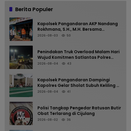
Berita Populer
Kapolsek Pangandaran AKP Nandang
Rokhmana, S.H., M.H. Bersama
Anggota Cek TKP Kebakaran Ruko
2026-08-03
50
Penindakan Truk Overload Malam Hari
Wujud Komitmen Satlantas Polres
Pangandaran Menjaga Keselamatan
2026-08-04
43
Kapolsek Pangandaran Dampingi
Kapolres Gelar Sholat Subuh Keliling di
Masjid Jami Al-Furqon, Pererat
2026-08-04
41
Silaturahmi dan Jaga Kamtibmas
Polisi Tangkap Pengedar Ratusan Butir
Obat Terlarang di Cijulang
2026-08-02
36