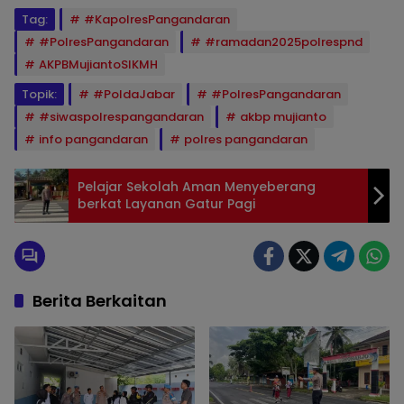
Tag:
#KapolresPangandaran
#PolresPangandaran
#ramadan2025polrespnd
AKPBMujiantoSIKMH
Topik:
#PoldaJabar
#PolresPangandaran
#siwaspolrespangandaran
akbp mujianto
info pangandaran
polres pangandaran
Pelajar Sekolah Aman Menyeberang
berkat Layanan Gatur Pagi
Berita Berkaitan