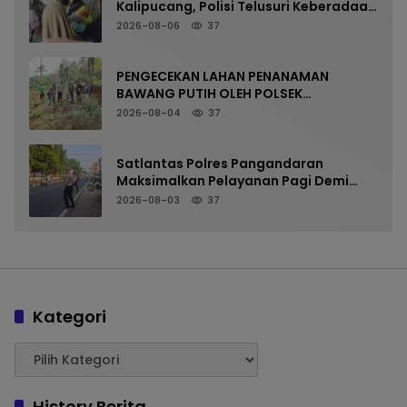
Kalipucang, Polisi Telusuri Keberadaan
Orang Tua
2026-08-06
37
PENGECEKAN LAHAN PENANAMAN
BAWANG PUTIH OLEH POLSEK
LANGKAPLANCAR DUKUNG PROGRAM
2026-08-04
37
KETAHANAN PANGAN
Satlantas Polres Pangandaran
Maksimalkan Pelayanan Pagi Demi
Kelancaran Arus Kendaraan
2026-08-03
37
Kategori
History Berita