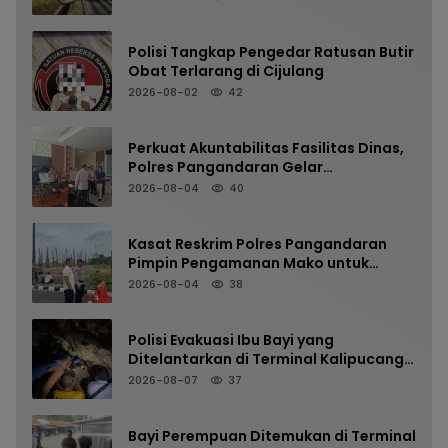
Polisi Tangkap Pengedar Ratusan Butir
Obat Terlarang di Cijulang
2026-08-02
42
Perkuat Akuntabilitas Fasilitas Dinas,
Polres Pangandaran Gelar
Pemeriksaan Senpi Berkala
2026-08-04
40
Kasat Reskrim Polres Pangandaran
Pimpin Pengamanan Mako untuk
Perkuat Kesiapsiagaan Personel
2026-08-04
38
Polisi Evakuasi Ibu Bayi yang
Ditelantarkan di Terminal Kalipucang
dari Dalam Goa
2026-08-07
37
Bayi Perempuan Ditemukan di Terminal