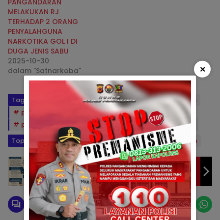
PANGANDARAN
MELAKUKAN RJ
TERHADAP 2 ORANG
PENYALAHGUNA
NARKOTIKA GOL I DI
DUGA JENIS SABU
2025-10-30
×
dalam "Satnarkoba"
Tag:
AKBPMujiantoSIKMH
berita pangandaran
pangandaran
polda jabar
polres pangandaran
Restorative Justice
rj
Topik:
info pangandaran
polres pangandaran
Kenali Fidusia: Jaminan Kredit yang Diatur
Undang-Undang, Bukan Tarik Paksa