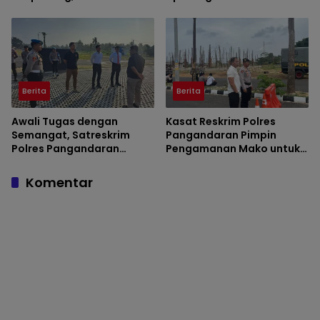
Keberadaan Orang Tua
Disiplin dan Kesiapsiagaan
Personel
Berita
Berita
Awali Tugas dengan
Kasat Reskrim Polres
Semangat, Satreskrim
Pangandaran Pimpin
Polres Pangandaran
Pengamanan Mako untuk
Laksanakan Apel Pagi
Perkuat Kesiapsiagaan
Rutin
Personel
Komentar