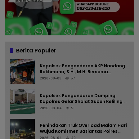
Berita Populer
Kapolsek Pangandaran AKP Nandang
Rokhmana, S.H., M.H. Bersama
Anggota Cek TKP Kebakaran Ruko
2026-08-03
57
Kapolsek Pangandaran Dampingi
Kapolres Gelar Sholat Subuh Keliling di
Masjid Jami Al-Furqon, Pererat
2026-08-04
51
Silaturahmi dan Jaga Kamtibmas
Penindakan Truk Overload Malam Hari
Wujud Komitmen Satlantas Polres
Pangandaran Menjaga Keselamatan
2026-08-04
49