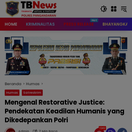
content
HOME
KRIMINALITAS
PRESS RELEASE
BHAYANGKAR
Beranda
Humas
Humas
Satreskrim
Mengenal Restorative Justice:
Pendekatan Keadilan Humanis yang
Dikedepankan Polri
1242
Admin
2 Min Baca