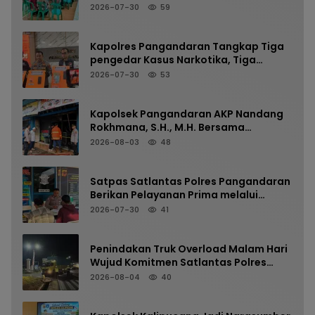
PENYAMPAIAN PROGRAM KKN
2026-07-30
59
MAHASISWA UIN SAIZU BERLANGSUNG
AMAN DAN LANCAR
Kapolres Pangandaran Tangkap Tiga
pengedar Kasus Narkotika, Tiga
Tersangka Diamankan dengan Barang
2026-07-30
53
Bukti Sabu
Kapolsek Pangandaran AKP Nandang
Rokhmana, S.H., M.H. Bersama
Anggota Cek TKP Kebakaran Ruko
2026-08-03
48
Satpas Satlantas Polres Pangandaran
Berikan Pelayanan Prima melalui
Verifikasi Berkas Pemohon SIM Secara
2026-07-30
41
Profesional dan Humanis
Penindakan Truk Overload Malam Hari
Wujud Komitmen Satlantas Polres
Pangandaran Menjaga Keselamatan
2026-08-04
40