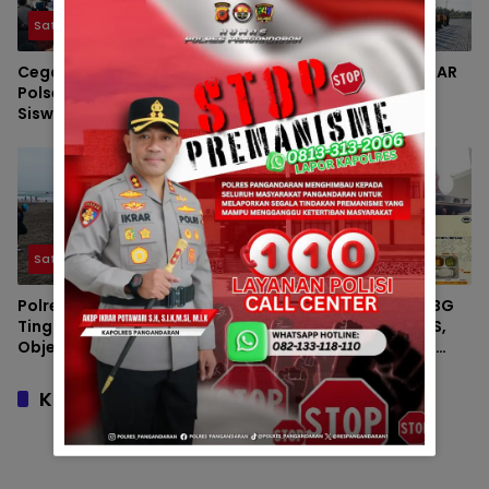
Satintelkam
Satintelkam
Cegah Kenakalan Remaja,
BIDPROPAM POLDA JABAR
Polsek Sidamulih Bekali
GELAR GAKTIBLIN,
Siswa Baru SMAN 1
TEGAKKAN DISIPLIN
Sidamulih Materi MPLS
PERSONEL POLRES
PANGANDARAN
Satintelkam
Satintelkam
Polres Pangandaran
PASTIKAN PROGRAM MBG
Tingkatkan Pengamanan
AMAN DAN BERKUALITAS,
Objek Wisata Demi
POLRES PANGANDARAN
Kenyamanan Pengunjung
INTENSIFKAN MONITORING
SPPG POLRI
Komentar