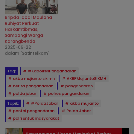
Bripda Iqbal Maulana
Ruhiyat Perkuat
Harkamtibmas,
Sambangi Warga
Karangbenda
2025-06-22
dalam "Satintelkam"
Tag:
#KapolresPangandaran
akbp mujianto sik mh
AKBPMujiantoSIKMH
berita pangandaran
pangandaran
polda jabar
polres pangandaran
Topik:
#PoldaJabar
akbp mujianto
pantai pangandaran
Polda Jabar
polri untuk masyarakat