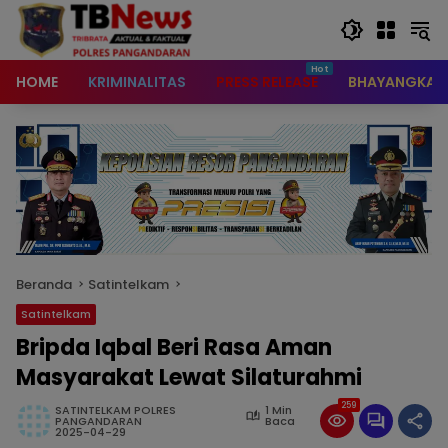
content
HOME
KRIMINALITAS
PRESS RELEASE
BHAYANGKAR
Beranda
Satintelkam
Satintelkam
Bripda Iqbal Beri Rasa Aman
Masyarakat Lewat Silaturahmi
259
SATINTELKAM POLRES
1 Min
PANGANDARAN
Baca
2025-04-29