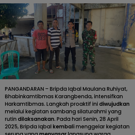
PANGANDARAN – Bripda Iqbal Maulana Ruhiyat,
Bhabinkamtibmas Karangbenda, intensifkan
Harkamtibmas. Langkah proaktif ini
diwujudkan
melalui kegiatan sambang silaturahmi yang
rutin
dilaksanakan
. Pada hari Senin, 28 April
2025, Bripda Iqbal
kembali
menggelar kegiatan
serupa yang
menyasar
langsung warga