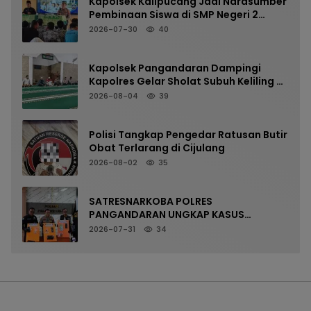
Kapolsek Kalipucang Jadi Narasumber
Pembinaan Siswa di SMP Negeri 2
Kalipucang, Edukasi Bahaya Kenakalan
2026-07-30
40
Remaja
Kapolsek Pangandaran Dampingi
Kapolres Gelar Sholat Subuh Keliling di
Masjid Jami Al-Furqon, Pererat
2026-08-04
39
Silaturahmi dan Jaga Kamtibmas
Polisi Tangkap Pengedar Ratusan Butir
Obat Terlarang di Cijulang
2026-08-02
35
SATRESNARKOBA POLRES
PANGANDARAN UNGKAP KASUS
NARKOTIKA MELALUI PRESS RELEASE
2026-07-31
34