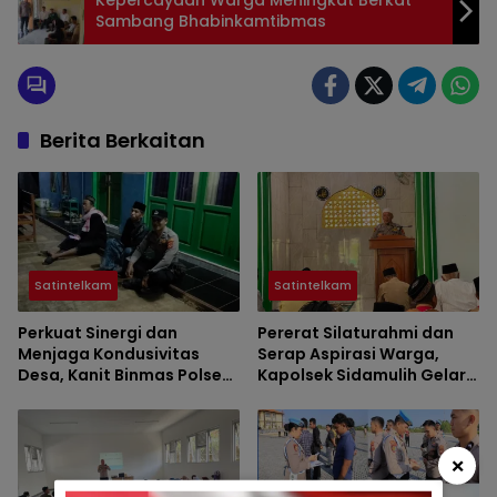
Kepercayaan Warga Meningkat Berkat
Sambang Bhabinkamtibmas
Berita Berkaitan
Satintelkam
Satintelkam
Perkuat Sinergi dan
Pererat Silaturahmi dan
Menjaga Kondusivitas
Serap Aspirasi Warga,
Desa, Kanit Binmas Polsek
Kapolsek Sidamulih Gelar
Langkaplancar
Jum’at Keliling di Masjid Al
Silaturahmi ke Tokoh
Hidayah
Agama Jayasari
×