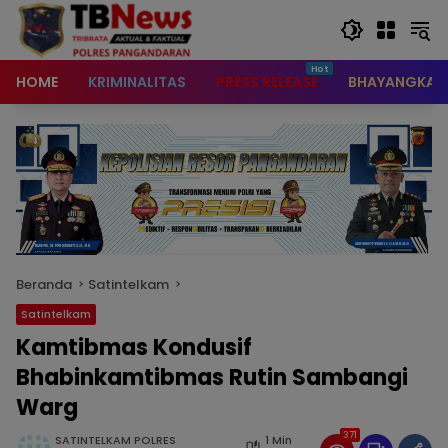
content
HOME
KRIMINALITAS
PRESS RELEASE
BHAYANGKAR
Beranda
Satintelkam
Satintelkam
Kamtibmas Kondusif
Bhabinkamtibmas Rutin Sambangi
Warg
371
SATINTELKAM POLRES
1 Min