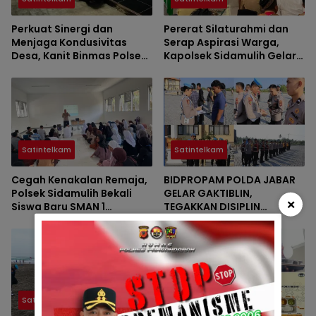
Perkuat Sinergi dan
Pererat Silaturahmi dan
Menjaga Kondusivitas
Serap Aspirasi Warga,
Desa, Kanit Binmas Polsek
Kapolsek Sidamulih Gelar
Langkaplancar
Jum’at Keliling di Masjid Al
Silaturahmi ke Tokoh
Hidayah
Agama Jayasari
Satintelkam
Satintelkam
Cegah Kenakalan Remaja,
BIDPROPAM POLDA JABAR
Polsek Sidamulih Bekali
GELAR GAKTIBLIN,
×
Siswa Baru SMAN 1
TEGAKKAN DISIPLIN
Sidamulih Materi MPLS
PERSONEL POLRES
PANGANDARAN
Satintelkam
Satintelkam