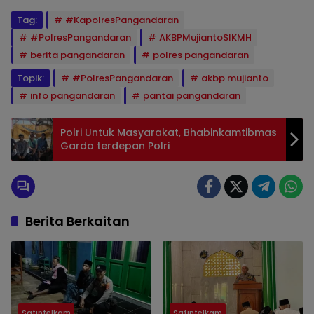
Tag:
#KapolresPangandaran
#PolresPangandaran
AKBPMujiantoSIKMH
berita pangandaran
polres pangandaran
Topik:
#PolresPangandaran
akbp mujianto
info pangandaran
pantai pangandaran
Polri Untuk Masyarakat, Bhabinkamtibmas
Garda terdepan Polri
Berita Berkaitan
Satintelkam
Satintelkam