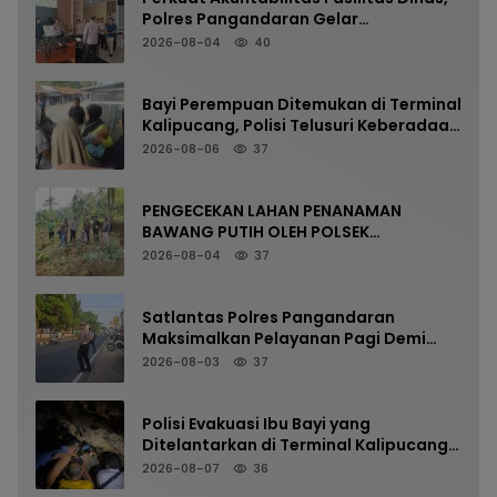
Polres Pangandaran Gelar
Pemeriksaan Senpi Berkala
2026-08-04
40
Bayi Perempuan Ditemukan di Terminal
Kalipucang, Polisi Telusuri Keberadaan
Orang Tua
2026-08-06
37
PENGECEKAN LAHAN PENANAMAN
BAWANG PUTIH OLEH POLSEK
LANGKAPLANCAR DUKUNG PROGRAM
2026-08-04
37
KETAHANAN PANGAN
Satlantas Polres Pangandaran
Maksimalkan Pelayanan Pagi Demi
Kelancaran Arus Kendaraan
2026-08-03
37
Polisi Evakuasi Ibu Bayi yang
Ditelantarkan di Terminal Kalipucang
dari Dalam Goa
2026-08-07
36