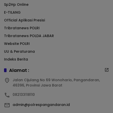
Sp2Hp Online
E-TILANG
Official Aplikasi Presisi
Tribratanews POLRI
Tribratanews POLDA JABAR
Website POLRI
UU & Peraturana
Indeks Berita
Alamat :
Jalan Cijulang No 69 Wonohario, Pangandaran,
46396, Provinsi Jawa Barat
082133118110
admin@polrespangandaran.id