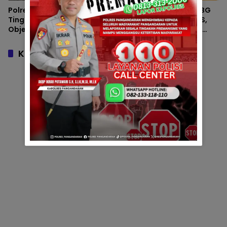
Polres Pangandaran
PASTIKAN PROGRAM MBG
Tingkatkan Pengamanan
AMAN DAN BERKUALITAS,
Objek Wisata Demi
POLRES PANGANDARAN
Kenyamanan Pengunjung
INTENSIFKAN MONITORING
SPPG POLRI
Komentar