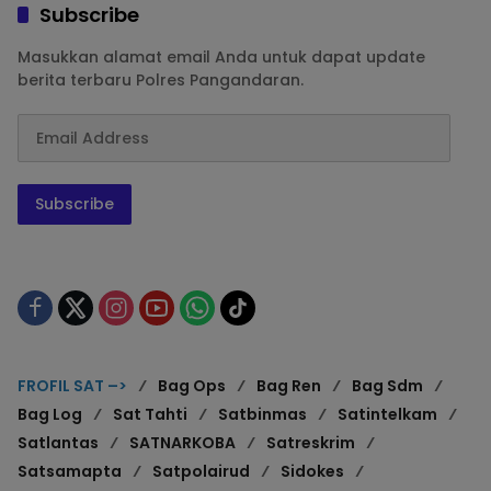
Subscribe
Masukkan alamat email Anda untuk dapat update
berita terbaru Polres Pangandaran.
Subscribe
FROFIL SAT –>
Bag Ops
Bag Ren
Bag Sdm
Bag Log
Sat Tahti
Satbinmas
Satintelkam
Satlantas
SATNARKOBA
Satreskrim
Satsamapta
Satpolairud
Sidokes