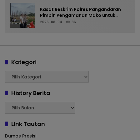
Kasat Reskrim Polres Pangandaran
Pimpin Pengamanan Mako untuk
Perkuat Kesiapsiagaan Personel
2026-08-04
36
Kategori
History Berita
LInk Tautan
Dumas Presisi