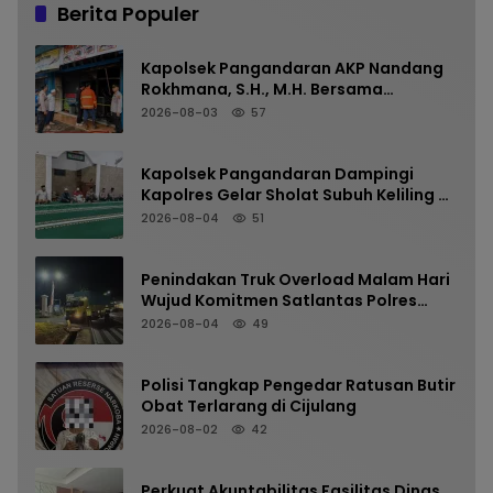
Berita Populer
Kapolsek Pangandaran AKP Nandang
Rokhmana, S.H., M.H. Bersama
Anggota Cek TKP Kebakaran Ruko
2026-08-03
57
Kapolsek Pangandaran Dampingi
Kapolres Gelar Sholat Subuh Keliling di
Masjid Jami Al-Furqon, Pererat
2026-08-04
51
Silaturahmi dan Jaga Kamtibmas
Penindakan Truk Overload Malam Hari
Wujud Komitmen Satlantas Polres
Pangandaran Menjaga Keselamatan
2026-08-04
49
Polisi Tangkap Pengedar Ratusan Butir
Obat Terlarang di Cijulang
2026-08-02
42
Perkuat Akuntabilitas Fasilitas Dinas,