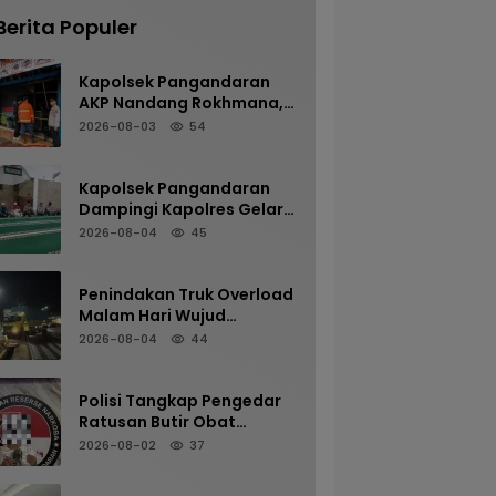
Berita Populer
Kapolsek Pangandaran
AKP Nandang Rokhmana,
S.H., M.H. Bersama
2026-08-03
54
Anggota Cek TKP
Kebakaran Ruko
Kapolsek Pangandaran
Dampingi Kapolres Gelar
Sholat Subuh Keliling di
2026-08-04
45
Masjid Jami Al-Furqon,
Pererat Silaturahmi dan
Jaga Kamtibmas
Penindakan Truk Overload
Malam Hari Wujud
Komitmen Satlantas
2026-08-04
44
Polres Pangandaran
Menjaga Keselamatan
Polisi Tangkap Pengedar
Ratusan Butir Obat
Terlarang di Cijulang
2026-08-02
37