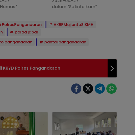
4-27
2025-04-27
"Humas"
dalam "Satintelkam"
#PolresPangandaran
AKBPMujiantoSIKMH
an
polda jabar
nfo pangandaran
pantai pangandaran
li KRYD Polres Pangandaran