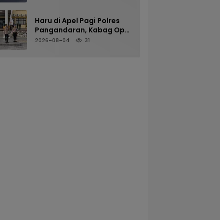
Kenyamanan Pengguna
Jalan
Haru di Apel Pagi Polres
Pangandaran, Kabag Ops
Pamit Jelang Purna Tugas
2026-08-04
31