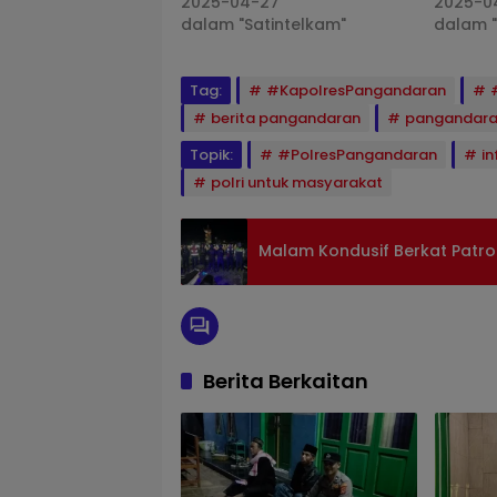
2025-04-27
2025-0
dalam "Satintelkam"
dalam 
Tag:
#KapolresPangandaran
berita pangandaran
pangandar
Topik:
#PolresPangandaran
i
polri untuk masyarakat
Malam Kondusif Berkat Patro
Berita Berkaitan