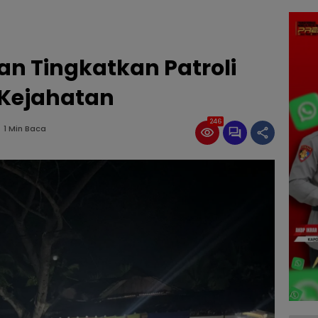
n Tingkatkan Patroli
 Kejahatan
246
1 Min Baca