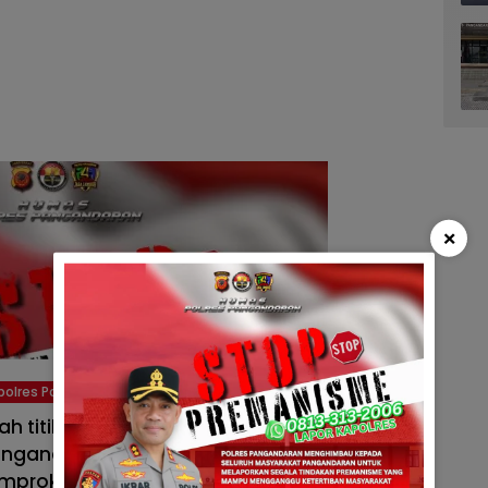
×
polres Pangandaran
ah titik strategis di wilayah Pangandaran.
angandaran, melintasi Batuhiu, Cibenda,
amprokan, Pangandaran Sunset, dan kembali