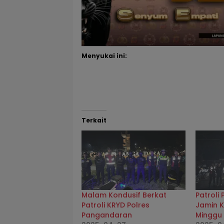
Menyukai ini:
Terkait
Malam Kondusif Berkat
Patroli
Patroli KRYD Polres
Jamin 
Pangandaran
Minggu