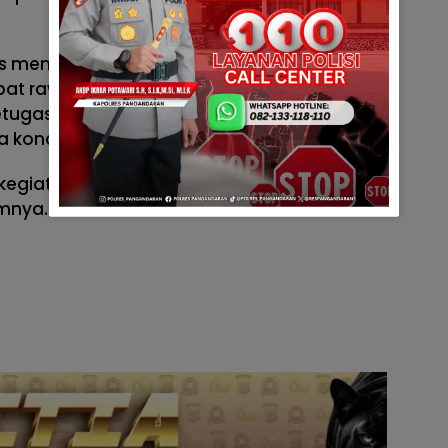
as menghimbau masyarakat dan wisatawan
at rawan agar segera meninggalkan lokasi.
 petugas tidak menemukan kejadian menonjol,
a kondusif.
giatan antisipasi C3, balap liar, dan
mnya..