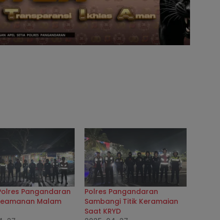
 Polres Pangandaran
Polres Pangandaran
Keamanan Malam
Sambangi Titik Keramaian
Saat KRYD