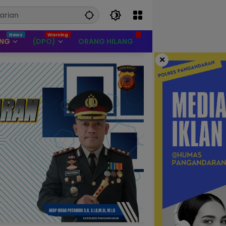
UNG
(DPO)
ORANG HILANG
×