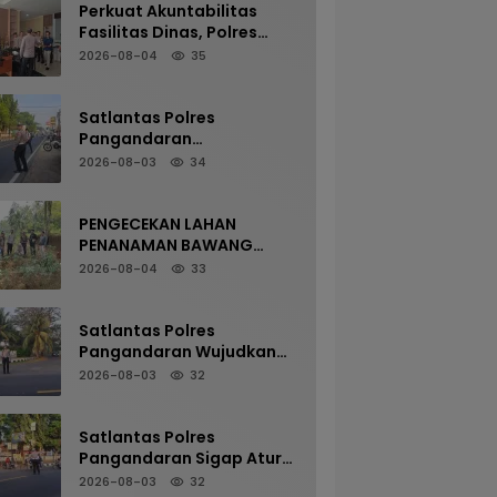
Perkuat Akuntabilitas
Fasilitas Dinas, Polres
Pangandaran Gelar
2026-08-04
35
Pemeriksaan Senpi
Berkala
Satlantas Polres
Pangandaran
Maksimalkan Pelayanan
2026-08-03
34
Pagi Demi Kelancaran Arus
Kendaraan
PENGECEKAN LAHAN
PENANAMAN BAWANG
PUTIH OLEH POLSEK
2026-08-04
33
LANGKAPLANCAR DUKUNG
PROGRAM KETAHANAN
PANGAN
Satlantas Polres
Pangandaran Wujudkan
Kamseltibcarlantas
2026-08-03
32
Melalui Pelayanan Arus
Pagi
Satlantas Polres
Pangandaran Sigap Atur
Arus Kendaraan Demi
2026-08-03
32