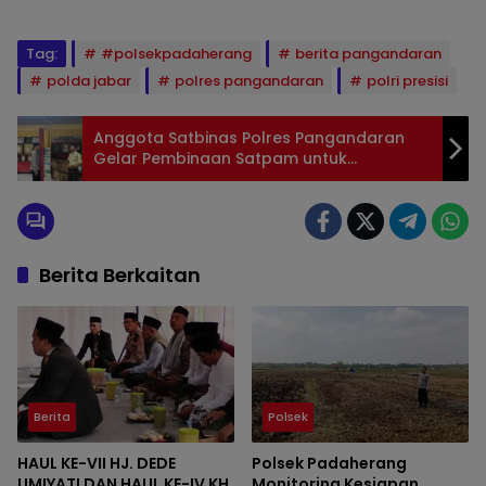
Tag:
#polsekpadaherang
berita pangandaran
polda jabar
polres pangandaran
polri presisi
Anggota Satbinas Polres Pangandaran
Gelar Pembinaan Satpam untuk
Meningkatkan Keamanan dan Sinergitas
Berita Berkaitan
Berita
Polsek
HAUL KE-VII HJ. DEDE
Polsek Padaherang
UMIYATI DAN HAUL KE-IV KH.
Monitoring Kesiapan