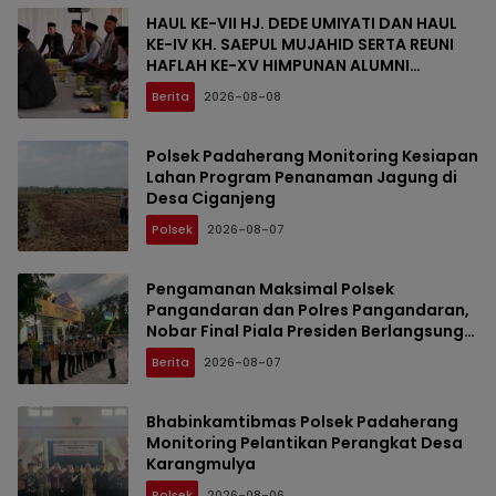
HAUL KE-VII HJ. DEDE UMIYATI DAN HAUL
KE-IV KH. SAEPUL MUJAHID SERTA REUNI
HAFLAH KE-XV HIMPUNAN ALUMNI
DIGELAR DI PONDOK PESANTREN AL-FALAH
Berita
2026-08-08
SANUSSIYAH
Polsek Padaherang Monitoring Kesiapan
Lahan Program Penanaman Jagung di
Desa Ciganjeng
Polsek
2026-08-07
Pengamanan Maksimal Polsek
Pangandaran dan Polres Pangandaran,
Nobar Final Piala Presiden Berlangsung
Aman
Berita
2026-08-07
Bhabinkamtibmas Polsek Padaherang
Monitoring Pelantikan Perangkat Desa
Karangmulya
Polsek
2026-08-06