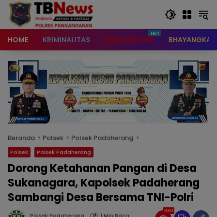
content
HOME
KRIMINALITAS
PRESS RELEASE
BHAYANGKAR
Beranda
Polsek
Polsek Padaherang
Polsek
Polsek Padaherang
Dorong Ketahanan Pangan di Desa
Sukanagara, Kapolsek Padaherang
Sambangi Desa Bersama TNI-Polri
380
Polsek Padaherang
1 Min Baca