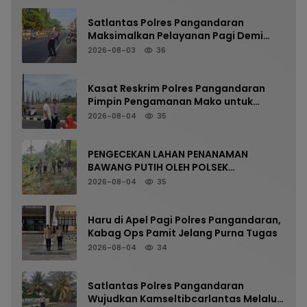
Satlantas Polres Pangandaran
Maksimalkan Pelayanan Pagi Demi
Kelancaran Arus Kendaraan
2026-08-03
36
Kasat Reskrim Polres Pangandaran
Pimpin Pengamanan Mako untuk
Perkuat Kesiapsiagaan Personel
2026-08-04
35
PENGECEKAN LAHAN PENANAMAN
BAWANG PUTIH OLEH POLSEK
LANGKAPLANCAR DUKUNG PROGRAM
2026-08-04
35
KETAHANAN PANGAN
Haru di Apel Pagi Polres Pangandaran,
Kabag Ops Pamit Jelang Purna Tugas
2026-08-04
34
Satlantas Polres Pangandaran
Wujudkan Kamseltibcarlantas Melalui