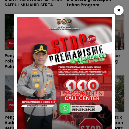
SAEPUL MUJAHID SERTA
Lahan Program
×
REUNI HAFLAH KE-XV
Penanaman Jagung di
HIMPUNAN ALUMNI DIGELAR
Desa Ciganjeng
DI PONDOK PESANTREN AL-
FALAH SANUSSIYAH
Berita
Polsek
Pengamanan Maksimal
Bhabinkamtibmas Polsek
Polsek Pangandaran dan
Padaherang Monitoring
Polres Pangandaran,
Pelantikan Perangkat
Nobar Final Piala Presiden
Desa Karangmulya
Berlangsung Aman
Polsek
Polsek
Pengawalan Massa
Polsek Padaherang Gerak
Audiensi ke BBWS Citanduy
Cepat Tangani Kebakaran
Berjalan Aman, Polsek
Hutan di Desa Sukanagara