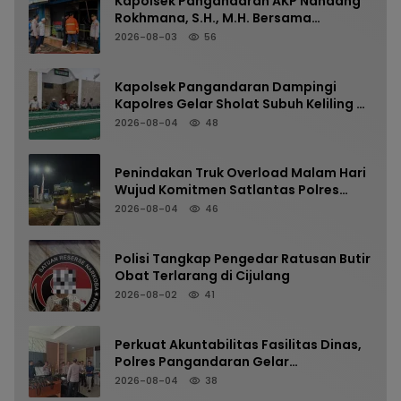
Kapolsek Pangandaran AKP Nandang
Rokhmana, S.H., M.H. Bersama
Anggota Cek TKP Kebakaran Ruko
2026-08-03
56
Kapolsek Pangandaran Dampingi
Kapolres Gelar Sholat Subuh Keliling di
Masjid Jami Al-Furqon, Pererat
2026-08-04
48
Silaturahmi dan Jaga Kamtibmas
Penindakan Truk Overload Malam Hari
Wujud Komitmen Satlantas Polres
Pangandaran Menjaga Keselamatan
2026-08-04
46
Polisi Tangkap Pengedar Ratusan Butir
Obat Terlarang di Cijulang
2026-08-02
41
Perkuat Akuntabilitas Fasilitas Dinas,
Polres Pangandaran Gelar
Pemeriksaan Senpi Berkala
2026-08-04
38