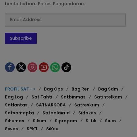
berita terbaru Polres Pangandaran.
Subscribe
FROFIL SAT –>
Bag Ops
Bag Ren
Bag Sdm
Bag Log
Sat Tahti
Satbinmas
Satintelkam
Satlantas
SATNARKOBA
Satreskrim
Satsamapta
Satpolairud
Sidokes
Sihumas
Sikum
Sipropam
Si tik
Sium
Siwas
SPKT
SiKeu