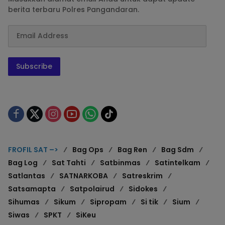
berita terbaru Polres Pangandaran.
Subscribe
FROFIL SAT –>
Bag Ops
Bag Ren
Bag Sdm
Bag Log
Sat Tahti
Satbinmas
Satintelkam
Satlantas
SATNARKOBA
Satreskrim
Satsamapta
Satpolairud
Sidokes
Sihumas
Sikum
Sipropam
Si tik
Sium
Siwas
SPKT
SiKeu