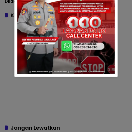
Dilakukan dan Cara
Tidak Menjadi Korban
Mencegah Kejadian
Terulang
Komentar
Jangan Lewatkan