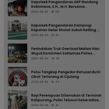
Kapolsek Pangandaran AKP Nandang
Rokhmana, S.H., M.H. Bersama
Anggota Cek TKP Kebakaran Ruko
2026-08-03
58
Kapolsek Pangandaran Dampingi
Kapolres Gelar Sholat Subuh Keliling di
Masjid Jami Al-Furqon, Pererat
2026-08-04
51
Silaturahmi dan Jaga Kamtibmas
Penindakan Truk Overload Malam Hari
Wujud Komitmen Satlantas Polres
Pangandaran Menjaga Keselamatan
2026-08-04
49
Polisi Tangkap Pengedar Ratusan Butir
Obat Terlarang di Cijulang
2026-08-02
44
Bayi Perempuan Ditemukan di Terminal
Kalipucang, Polisi Telusuri Keberadaan
Orang Tua
2026-08-06
41