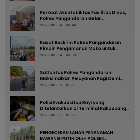
Perkuat Akuntabilitas Fasilitas Dinas,
Polres Pangandaran Gelar
Pemeriksaan Senpi Berkala
2026-08-04
40
Kasat Reskrim Polres Pangandaran
Pimpin Pengamanan Mako untuk
Perkuat Kesiapsiagaan Personel
2026-08-04
38
Satlantas Polres Pangandaran
Maksimalkan Pelayanan Pagi Demi
Kelancaran Arus Kendaraan
2026-08-03
38
Polisi Evakuasi Ibu Bayi yang
Ditelantarkan di Terminal Kalipucang
dari Dalam Goa
2026-08-07
37
PENGECEKAN LAHAN PENANAMAN
BAWANG PUTIH OLEH POLSEK