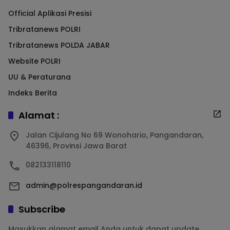
Official Aplikasi Presisi
Tribratanews POLRI
Tribratanews POLDA JABAR
Website POLRI
UU & Peraturana
Indeks Berita
Alamat :
Jalan Cijulang No 69 Wonohario, Pangandaran,
46396, Provinsi Jawa Barat
082133118110
admin@polrespangandaran.id
Subscribe
Masukkan alamat email Anda untuk dapat update