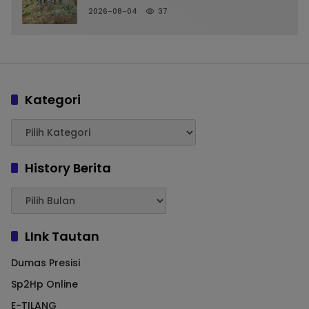
LANGKAPLANCAR DUKUNG PROGRAM
2026-08-04
37
KETAHANAN PANGAN
Kategori
History Berita
LInk Tautan
Dumas Presisi
Sp2Hp Online
E-TILANG