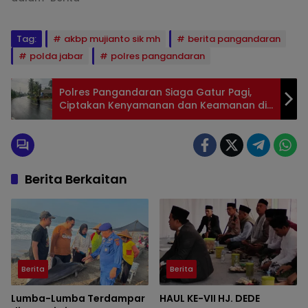
Tag:
akbp mujianto sik mh
berita pangandaran
polda jabar
polres pangandaran
Polres Pangandaran Siaga Gatur Pagi,
Ciptakan Kenyamanan dan Keamanan di
Jalan Raya
Berita Berkaitan
Berita
Berita
Lumba-Lumba Terdampar
HAUL KE-VII HJ. DEDE