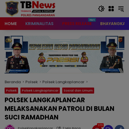
content
HOME
KRIMINALITAS
PRESS RELEASE
BHAYANGKAR
Beranda
Polsek
Polsek Langkaplancar
Polsek
Polsek Langkaplancar
Sosial dan Umum
POLSEK LANGKAPLANCAR
MELAKSANAKAN PATROLI DI BULAN
SUCI RAMADHAN
373
Polseklangkaplancar
2 Min Baca