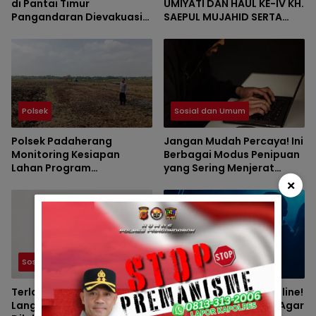
di Pantai Timur
UMIYATI DAN HAUL KE-IV KH.
Pangandaran Dievakuasi
SAEPUL MUJAHID SERTA
Petugas
REUNI HAFLAH KE-XV
HIMPUNAN ALUMNI DIGELAR
DI PONDOK PESANTREN AL-
FALAH SANUSSIYAH
Polsek
Sosial dan Umum
Polsek Padaherang
Jangan Mudah Percaya! Ini
Monitoring Kesiapan
Berbagai Modus Penipuan
Lahan Program
yang Sering Menjerat
Penanaman Jagung di
Masyarakat
×
Desa Ciganjeng
Sosial dan Umum
Sosial dan Umum
Terlanjur Tertipu? Ketahui
Waspada Penipuan Online!
Langkah yang Harus
Kenali Modus Terbaru Agar