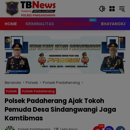
content
HOME
KRIMINALITAS
PRESS RELEASE
BHAYANGKAR
Beranda
Polsek
Polsek Padaherang
Polsek
Polsek Padaherang
Polsek Padaherang Ajak Tokoh
Pemuda Desa Sindangwangi Jaga
Kamtibmas
103
Polsek Padaherang
1 Min Baca