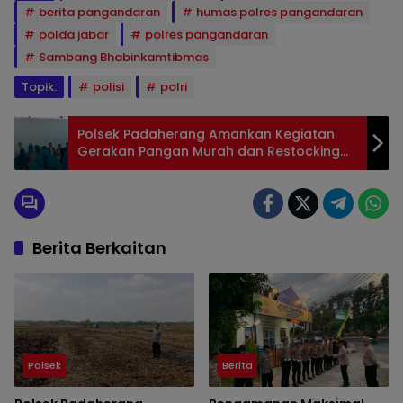
berita pangandaran
humas polres pangandaran
polda jabar
polres pangandaran
Sambang Bhabinkamtibmas
Topik:
polisi
polri
Polsek Padaherang Amankan Kegiatan
Gerakan Pangan Murah dan Restocking
Ikan di Mangunjaya
Berita Berkaitan
Polsek
Berita