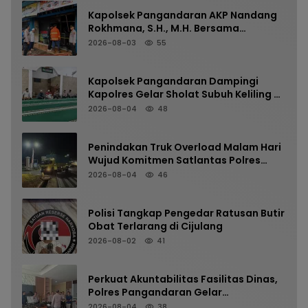
Kapolsek Pangandaran AKP Nandang
Rokhmana, S.H., M.H. Bersama
Anggota Cek TKP Kebakaran Ruko
2026-08-03
55
Kapolsek Pangandaran Dampingi
Kapolres Gelar Sholat Subuh Keliling di
Masjid Jami Al-Furqon, Pererat
2026-08-04
48
Silaturahmi dan Jaga Kamtibmas
Penindakan Truk Overload Malam Hari
Wujud Komitmen Satlantas Polres
Pangandaran Menjaga Keselamatan
2026-08-04
46
Polisi Tangkap Pengedar Ratusan Butir
Obat Terlarang di Cijulang
2026-08-02
41
Perkuat Akuntabilitas Fasilitas Dinas,
Polres Pangandaran Gelar
Pemeriksaan Senpi Berkala
2026-08-04
38