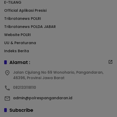
E-TILANG
Official Aplikasi Presisi
Tribratanews POLRI
Tribratanews POLDA JABAR
Website POLRI
UU & Peraturana
Indeks Berita
Alamat :
Jalan Cijulang No 69 Wonohario, Pangandaran,
46396, Provinsi Jawa Barat
082133118110
admin@polrespangandaran.id
Subscribe