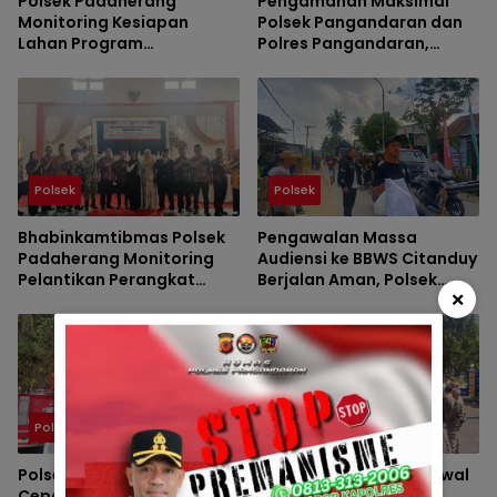
Polsek Padaherang
Pengamanan Maksimal
Monitoring Kesiapan
Polsek Pangandaran dan
Lahan Program
Polres Pangandaran,
Penanaman Jagung di
Nobar Final Piala Presiden
Desa Ciganjeng
Berlangsung Aman
Polsek
Polsek
Bhabinkamtibmas Polsek
Pengawalan Massa
Padaherang Monitoring
Audiensi ke BBWS Citanduy
Pelantikan Perangkat
Berjalan Aman, Polsek
×
Desa Karangmulya
Padaherang Pastikan
Kegiatan Berlangsung
Kondusif
Polsek
Polsek
Polsek Padaherang Gerak
Polsek Padaherang Kawal
Cepat Tangani Kebakaran
Aspirasi Warga