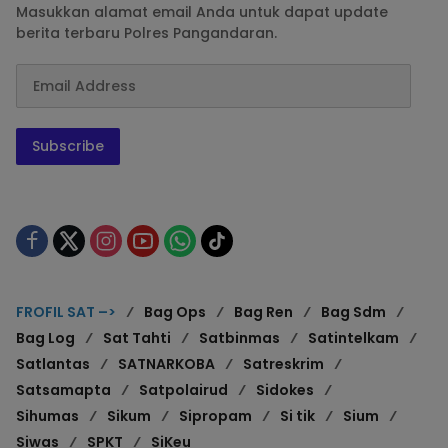
Masukkan alamat email Anda untuk dapat update
berita terbaru Polres Pangandaran.
Subscribe
FROFIL SAT –>
Bag Ops
Bag Ren
Bag Sdm
Bag Log
Sat Tahti
Satbinmas
Satintelkam
Satlantas
SATNARKOBA
Satreskrim
Satsamapta
Satpolairud
Sidokes
Sihumas
Sikum
Sipropam
Si tik
Sium
Siwas
SPKT
SiKeu