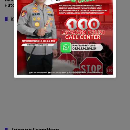
Hutan di Desa Sukanagara
Maruyungsari dalam
Audiensi Penanganan
Banjir di BBWS Citanduy
Komentar
Jangan Lewatkan