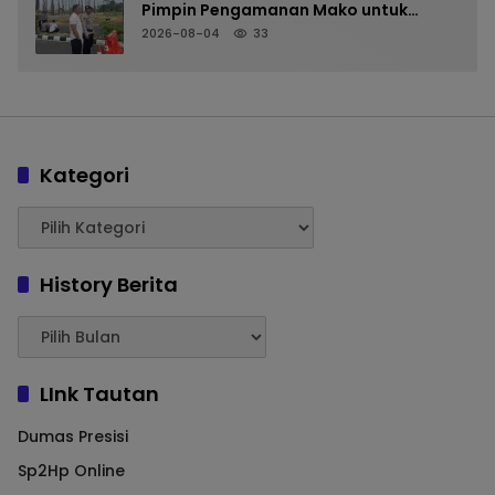
Pimpin Pengamanan Mako untuk
Perkuat Kesiapsiagaan Personel
2026-08-04
33
Kategori
History Berita
LInk Tautan
Dumas Presisi
Sp2Hp Online