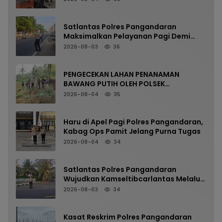
Satlantas Polres Pangandaran
Maksimalkan Pelayanan Pagi Demi
Kelancaran Arus Kendaraan
2026-08-03
36
PENGECEKAN LAHAN PENANAMAN
BAWANG PUTIH OLEH POLSEK
LANGKAPLANCAR DUKUNG PROGRAM
2026-08-04
35
KETAHANAN PANGAN
Haru di Apel Pagi Polres Pangandaran,
Kabag Ops Pamit Jelang Purna Tugas
2026-08-04
34
Satlantas Polres Pangandaran
Wujudkan Kamseltibcarlantas Melalui
Pelayanan Arus Pagi
2026-08-03
34
Kasat Reskrim Polres Pangandaran