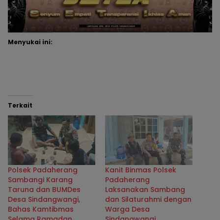
Menyukai ini:
Terkait
Polsek Padaherang
Kanit Binmas Polsek
Sambangi Karang
Padaherang
Taruna dan BUMDes
Laksanakan Sambang
Desa Sindangwangi,
dan Silaturahmi dengan
Bahas Kamtibmas
Warga Desa
Selama Ramadan
Sindangwangi,