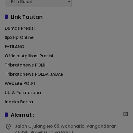
LInk Tautan
Dumas Presisi
Sp2Hp Online
E-TILANG
Official Aplikasi Presisi
Tribratanews POLRI
Tribratanews POLDA JABAR
Website POLRI
UU & Peraturana
Indeks Berita
Alamat :
Jalan Cijulang No 69 Wonohario, Pangandaran,
46396, Provinsi Jawa Barat