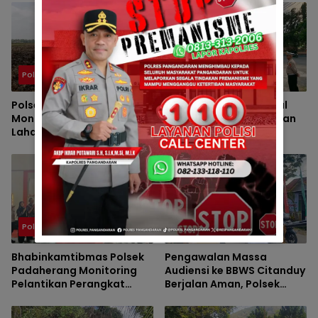
Polsek
Berita
Polsek Padaherang
Pengamanan Maksimal
Monitoring Kesiapan
Polsek Pangandaran dan
Lahan Program
Polres Pangandaran,
Penanaman Jagung di
Nobar Final Piala Presiden
Desa Ciganjeng
Berlangsung Aman
Polsek
Polsek
Bhabinkamtibmas Polsek
Pengawalan Massa
Padaherang Monitoring
Audiensi ke BBWS Citanduy
Pelantikan Perangkat
Berjalan Aman, Polsek
Desa Karangmulya
Padaherang Pastikan
Kegiatan Berlangsung