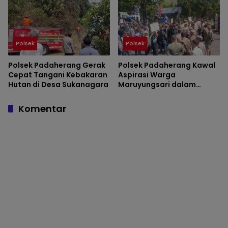
Kondusif
Polsek
Polsek
Polsek Padaherang Gerak
Polsek Padaherang Kawal
Cepat Tangani Kebakaran
Aspirasi Warga
Hutan di Desa Sukanagara
Maruyungsari dalam
Audiensi Penanganan
Banjir di BBWS Citanduy
Komentar