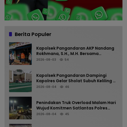
Berita Populer
Kapolsek Pangandaran AKP Nandang
Rokhmana, S.H., M.H. Bersama
Anggota Cek TKP Kebakaran Ruko
2026-08-03
54
Kapolsek Pangandaran Dampingi
Kapolres Gelar Sholat Subuh Keliling di
Masjid Jami Al-Furqon, Pererat
2026-08-04
46
Silaturahmi dan Jaga Kamtibmas
Penindakan Truk Overload Malam Hari
Wujud Komitmen Satlantas Polres
Pangandaran Menjaga Keselamatan
2026-08-04
45