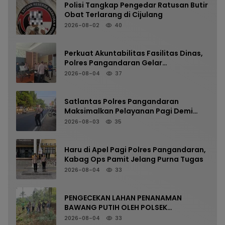
Polisi Tangkap Pengedar Ratusan Butir
Obat Terlarang di Cijulang
2026-08-02
40
Perkuat Akuntabilitas Fasilitas Dinas,
Polres Pangandaran Gelar
Pemeriksaan Senpi Berkala
2026-08-04
37
Satlantas Polres Pangandaran
Maksimalkan Pelayanan Pagi Demi
Kelancaran Arus Kendaraan
2026-08-03
35
Haru di Apel Pagi Polres Pangandaran,
Kabag Ops Pamit Jelang Purna Tugas
2026-08-04
33
PENGECEKAN LAHAN PENANAMAN
BAWANG PUTIH OLEH POLSEK
LANGKAPLANCAR DUKUNG PROGRAM
2026-08-04
33