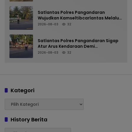
KETAHANAN PANGAN
Satlantas Polres Pangandaran
Wujudkan Kamseltibcarlantas Melalui
Pelayanan Arus Pagi
2026-08-03
32
Satlantas Polres Pangandaran Sigap
Atur Arus Kendaraan Demi
Kenyamanan Pengguna Jalan
2026-08-03
32
Kategori
History Berita