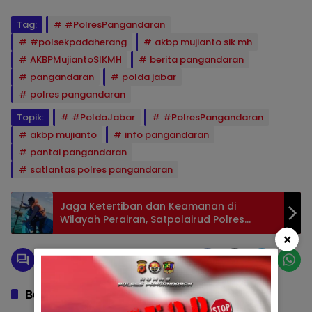
Tag:
#PolresPangandaran
#polsekpadaherang
akbp mujianto sik mh
AKBPMujiantoSIKMH
berita pangandaran
pangandaran
polda jabar
polres pangandaran
Topik:
#PoldaJabar
#PolresPangandaran
akbp mujianto
info pangandaran
pantai pangandaran
satlantas polres pangandaran
Jaga Ketertiban dan Keamanan di
Wilayah Perairan, Satpolairud Polres
Pangandaran Lakukan Patroli Laut
×
Berita Berkaitan