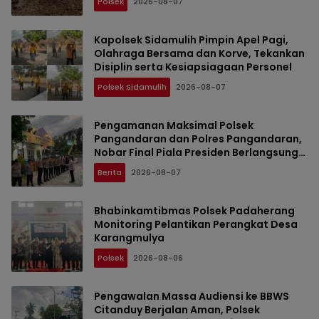
Polsek
2026-08-07
Kapolsek Sidamulih Pimpin Apel Pagi,
Olahraga Bersama dan Korve, Tekankan
Disiplin serta Kesiapsiagaan Personel
Polsek Sidamulih
2026-08-07
Pengamanan Maksimal Polsek
Pangandaran dan Polres Pangandaran,
Nobar Final Piala Presiden Berlangsung
Aman
Berita
2026-08-07
Bhabinkamtibmas Polsek Padaherang
Monitoring Pelantikan Perangkat Desa
Karangmulya
Polsek
2026-08-06
Pengawalan Massa Audiensi ke BBWS
Citanduy Berjalan Aman, Polsek