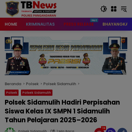
content
HOME
KRIMINALITAS
PRESS RELEASE
BHAYANGKAR
Beranda
Polsek
Polsek Sidamulih
Polsek
Polsek Sidamulih
Polsek Sidamulih Hadiri Perpisahan
Siswa Kelas IX SMPN 1 Sidamulih
Tahun Pelajaran 2025–2026
74
Polsek Sidamulih
1 Min Baca