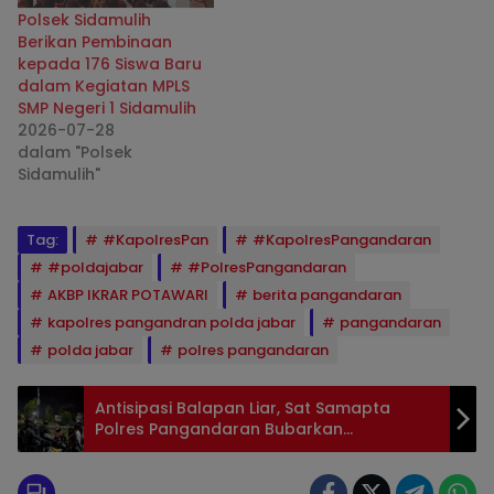
Polsek Sidamulih
Berikan Pembinaan
kepada 176 Siswa Baru
dalam Kegiatan MPLS
SMP Negeri 1 Sidamulih
2026-07-28
dalam "Polsek
Sidamulih"
Tag:
#KapolresPan
#KapolresPangandaran
#poldajabar
#PolresPangandaran
AKBP IKRAR POTAWARI
berita pangandaran
kapolres pangandran polda jabar
pangandaran
polda jabar
polres pangandaran
Antisipasi Balapan Liar, Sat Samapta
Polres Pangandaran Bubarkan
Kerumunan Remaja Hingga Larut Malam