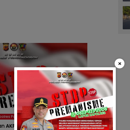
×
polres Pangandaran
an
AKP DIDI SUTARDI
, menyampaikan bahwa