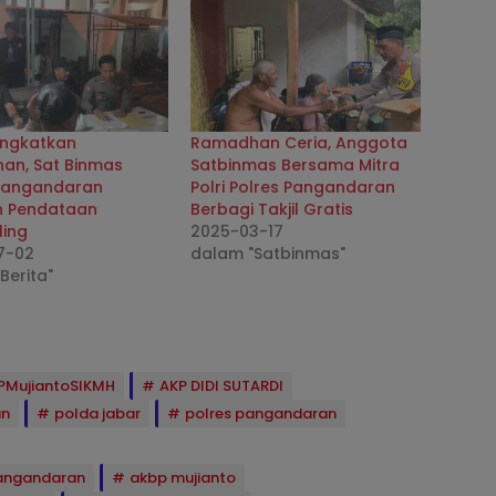
ingkatkan
Ramadhan Ceria, Anggota
an, Sat Binmas
Satbinmas Bersama Mitra
 Pangandaran
Polri Polres Pangandaran
n Pendataan
Berbagi Takjil Gratis
ling
2025-03-17
7-02
dalam "Satbinmas"
Berita"
PMujiantoSIKMH
AKP DIDI SUTARDI
an
polda jabar
polres pangandaran
angandaran
akbp mujianto