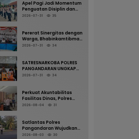
Apel Pagi Jadi Momentum
Penguatan Disiplin dan
Kesiapan Personel Polsek
2026-07-31
35
Kalipucang
Pererat Sinergitas dengan
Warga, Bhabinkamtibmas
Desa Kalipucang Ikuti
2026-07-31
34
Rangkaian Milangkala
Desa ke-198
SATRESNARKOBA POLRES
PANGANDARAN UNGKAP
KASUS NARKOTIKA MELALUI
2026-07-31
34
PRESS RELEASE
Perkuat Akuntabilitas
Fasilitas Dinas, Polres
Pangandaran Gelar
2026-08-04
31
Pemeriksaan Senpi
Berkala
Satlantas Polres
Pangandaran Wujudkan
Kamseltibcarlantas
2026-08-03
30