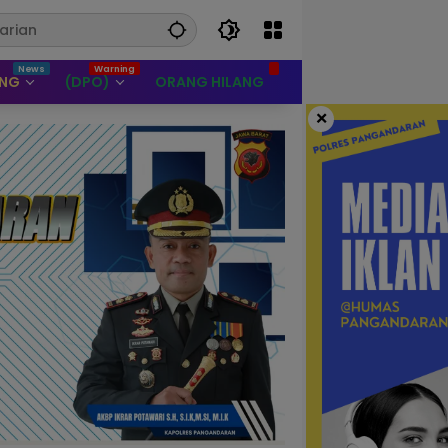
UNG
(DPO)
ORANG HILANG
×