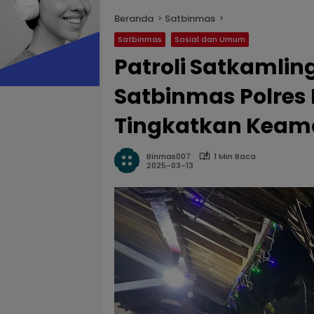
Beranda
Satbinmas
Satbinmas
Sosial dan Umum
Patroli Satkamlin
Satbinmas Polre
Tingkatkan Keama
Binmas007
1 Min Baca
2025-03-13