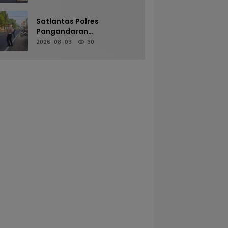
Melalui Pelayanan Arus
Pagi
Satlantas Polres
Pangandaran
Maksimalkan Pelayanan
2026-08-03
30
Pagi Demi Kelancaran Arus
Kendaraan