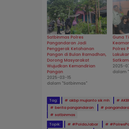
Satbinmas Polres
Guna T
Pangandaran Jadi
Keaman
Penggerak Ketahanan
Polres
Pangan di Bulan Ramadhan,
Lakuka
Dorong Masyarakat
Satkam
Wujudkan Kemandirian
2025-0
Pangan
dalam "
2025-03-15
dalam "Satbinmas"
Tag:
akbp mujianto sik mh
AKB
berita pangandaran
pangandar
satbinmas
Topik:
#PoldaJabar
#PolresP