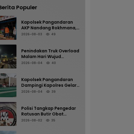
Berita Populer
Kapolsek Pangandaran
AKP Nandang Rokhmana,
S.H., M.H. Bersama
2026-08-03
49
Anggota Cek TKP
Kebakaran Ruko
Penindakan Truk Overload
Malam Hari Wujud
Komitmen Satlantas
2026-08-04
40
Polres Pangandaran
Menjaga Keselamatan
Kapolsek Pangandaran
Dampingi Kapolres Gelar
Sholat Subuh Keliling di
2026-08-04
39
Masjid Jami Al-Furqon,
Pererat Silaturahmi dan
Jaga Kamtibmas
Polisi Tangkap Pengedar
Ratusan Butir Obat
Terlarang di Cijulang
2026-08-02
35