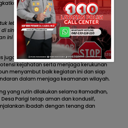
ingkatkan peran aktif masyarakat dalam
uk lebih aktif dalam kegiatan ronda malam
 di sini juga untuk memberikan pembinaan
n ini berjalan dengan baik demi
.
nmas juga memberikan imbauan kepada warga
otensi kejahatan serta menjaga kerukunan
i pun menyambut baik kegiatan ini dan siap
ndaran dalam menjaga keamanan wilayah.
ng yang rutin dilakukan selama Ramadhan,
 Desa Parigi tetap aman dan kondusif,
njalankan ibadah dengan tenang dan