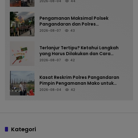
Pemeriksaan Senpi Berkala
2026-08-04
44
Pengamanan Maksimal Polsek
Pangandaran dan Polres
Pangandaran, Nobar Final Piala
2026-08-07
43
Presiden Berlangsung Aman
Terlanjur Tertipu? Ketahui Langkah
yang Harus Dilakukan dan Cara
Mencegah Kejadian Terulang
2026-08-07
42
Kasat Reskrim Polres Pangandaran
Pimpin Pengamanan Mako untuk
Perkuat Kesiapsiagaan Personel
2026-08-04
42
Kategori