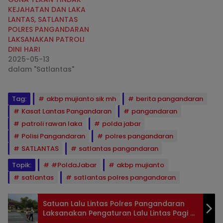
KEJAHATAN DAN LAKA
LANTAS, SATLANTAS
POLRES PANGANDARAN
LAKSANAKAN PATROLI
DINI HARI
2025-05-13
dalam "Satlantas"
Tag:
akbp mujianto sik mh
berita pangandaran
Kasat Lantas Pangandaran
pangandaran
patroli rawan laka
polda jabar
Polisi Pangandaran
polres pangandaran
SATLANTAS
satlantas pangandaran
Topik:
#PoldaJabar
akbp mujianto
satlantas
satlantas polres pangandaran
Satuan Lalu Lintas Polres Pangandaran
Laksanakan Pengaturan Lalu Lintas Pagi di
Depan Sekolah-sekolah