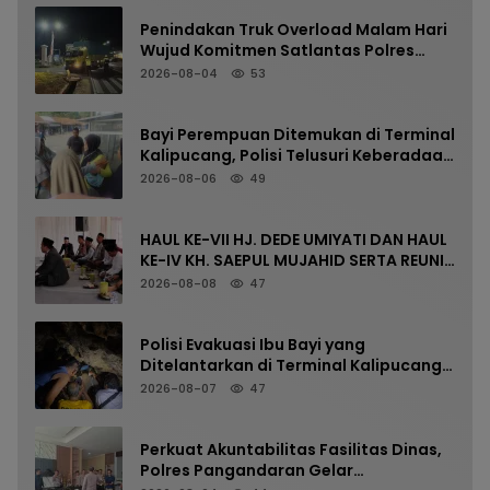
Penindakan Truk Overload Malam Hari
Wujud Komitmen Satlantas Polres
Pangandaran Menjaga Keselamatan
2026-08-04
53
Bayi Perempuan Ditemukan di Terminal
Kalipucang, Polisi Telusuri Keberadaan
Orang Tua
2026-08-06
49
HAUL KE-VII HJ. DEDE UMIYATI DAN HAUL
KE-IV KH. SAEPUL MUJAHID SERTA REUNI
HAFLAH KE-XV HIMPUNAN ALUMNI
2026-08-08
47
DIGELAR DI PONDOK PESANTREN AL-
FALAH SANUSSIYAH
Polisi Evakuasi Ibu Bayi yang
Ditelantarkan di Terminal Kalipucang
dari Dalam Goa
2026-08-07
47
Perkuat Akuntabilitas Fasilitas Dinas,
Polres Pangandaran Gelar