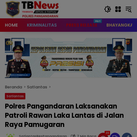
content
HOME
KRIMINALITAS
PRESS RELEASE
BHAYANGKAR
Beranda
Satlantas
Satlantas
Polres Pangandaran Laksanakan
Patroli Rawan Laka Lantas di Jalan
Raya Pamugaran
311
SatlantasResPangandaran
2 Min Baca