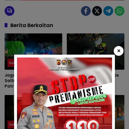
Berita Berkaitan
×
Satlantas
Satlantas
Jaga Kondusivitas Malam,
Patroli Malam Satlantas
Satlantas Pangandaran
Pangandaran Hadir
Patroli Jalur Arteri
Berikan Rasa Aman
Masyarakat
Satlantas
Satlantas