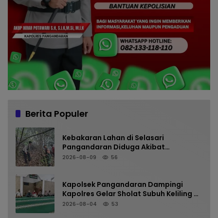
Berita Populer
Kebakaran Lahan di Selasari
Pangandaran Diduga Akibat
Pembakaran Sampah
2026-08-09
56
Kapolsek Pangandaran Dampingi
Kapolres Gelar Sholat Subuh Keliling di
Masjid Jami Al-Furqon, Pererat
2026-08-04
53
Silaturahmi dan Jaga Kamtibmas