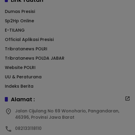
Dumas Presisi
Sp2Hp Online
E-TILANG
Official Aplikasi Presisi
Tribratanews POLRI
Tribratanews POLDA JABAR
Website POLRI
UU & Peraturana
Indeks Berita
Alamat :
Jalan Cijulang No 69 Wonohario, Pangandaran,
46396, Provinsi Jawa Barat
082133118110