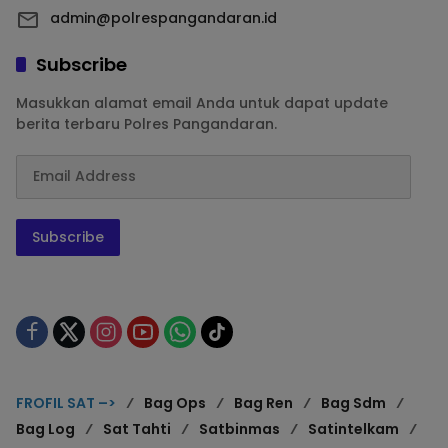
admin@polrespangandaran.id
Subscribe
Masukkan alamat email Anda untuk dapat update
berita terbaru Polres Pangandaran.
Subscribe
FROFIL SAT –>
Bag Ops
Bag Ren
Bag Sdm
Bag Log
Sat Tahti
Satbinmas
Satintelkam