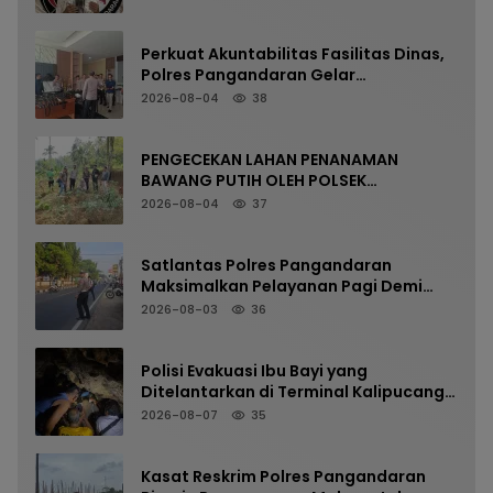
Perkuat Akuntabilitas Fasilitas Dinas,
Polres Pangandaran Gelar
Pemeriksaan Senpi Berkala
2026-08-04
38
PENGECEKAN LAHAN PENANAMAN
BAWANG PUTIH OLEH POLSEK
LANGKAPLANCAR DUKUNG PROGRAM
2026-08-04
37
KETAHANAN PANGAN
Satlantas Polres Pangandaran
Maksimalkan Pelayanan Pagi Demi
Kelancaran Arus Kendaraan
2026-08-03
36
Polisi Evakuasi Ibu Bayi yang
Ditelantarkan di Terminal Kalipucang
dari Dalam Goa
2026-08-07
35
Kasat Reskrim Polres Pangandaran