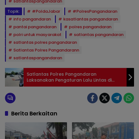
satlantaspangandaran
Topik:
#PoldaJabar
#PolresPangandaran
info pangandaran
kasatlantas pangandaran
pantai pangandaran
polres pangandaran
polri untuk masyarakat
satlantas pangandaran
satlantas polres pangandaran
Satlantas Polres Pangandarann
satlantaspangandaran
Satlantas Polres Pangandaran
Laksanakan Pengaturan Lalu Lintas di
Bundaran Marlin Demi Kelancaran Arus
Wisatawan
Berita Berkaitan