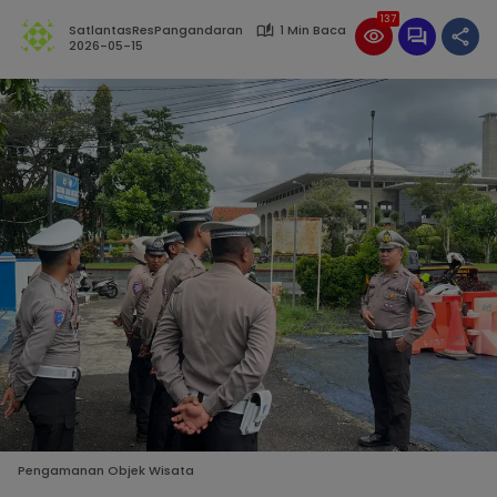
137
SatlantasResPangandaran
1 Min Baca
2026-05-15
Pengamanan Objek Wisata