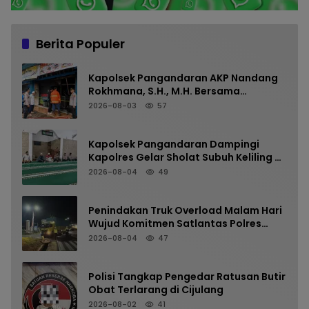
Berita Populer
Kapolsek Pangandaran AKP Nandang
Rokhmana, S.H., M.H. Bersama
Anggota Cek TKP Kebakaran Ruko
2026-08-03
57
Kapolsek Pangandaran Dampingi
Kapolres Gelar Sholat Subuh Keliling di
Masjid Jami Al-Furqon, Pererat
2026-08-04
49
Silaturahmi dan Jaga Kamtibmas
Penindakan Truk Overload Malam Hari
Wujud Komitmen Satlantas Polres
Pangandaran Menjaga Keselamatan
2026-08-04
47
Polisi Tangkap Pengedar Ratusan Butir
Obat Terlarang di Cijulang
2026-08-02
41