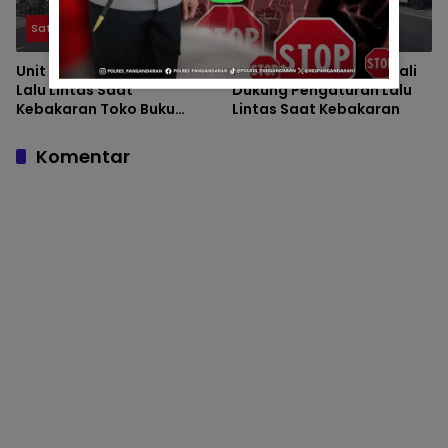
Satlantas
Satlantas
Unit Turjawali Atur Arus
Pelayanan Pagi Turjawali
Lalu Lintas Saat
Dukung Pengaturan Lalu
Kebakaran Toko Buku
Lintas Saat Kebakaran
Hikmah 2
Komentar