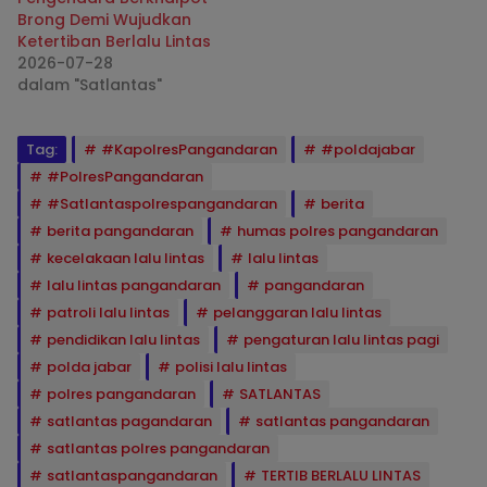
Brong Demi Wujudkan
Ketertiban Berlalu Lintas
2026-07-28
dalam "Satlantas"
Tag:
#KapolresPangandaran
#poldajabar
#PolresPangandaran
#Satlantaspolrespangandaran
berita
berita pangandaran
humas polres pangandaran
kecelakaan lalu lintas
lalu lintas
lalu lintas pangandaran
pangandaran
patroli lalu lintas
pelanggaran lalu lintas
pendidikan lalu lintas
pengaturan lalu lintas pagi
polda jabar
polisi lalu lintas
polres pangandaran
SATLANTAS
satlantas pagandaran
satlantas pangandaran
satlantas polres pangandaran
satlantaspangandaran
TERTIB BERLALU LINTAS