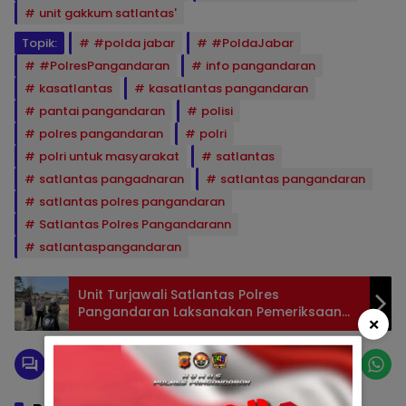
unit gakkum satlantas'
Topik:
#polda jabar
#PoldaJabar
#PolresPangandaran
info pangandaran
kasatlantas
kasatlantas pangandaran
pantai pangandaran
polisi
polres pangandaran
polri
polri untuk masyarakat
satlantas
satlantas pangadnaran
satlantas pangandaran
satlantas polres pangandaran
Satlantas Polres Pangandarann
satlantaspangandaran
Unit Turjawali Satlantas Polres
Pangandaran Laksanakan Pemeriksaan
×
Surat-Surat Kendaraan di Bundaran
Emplak