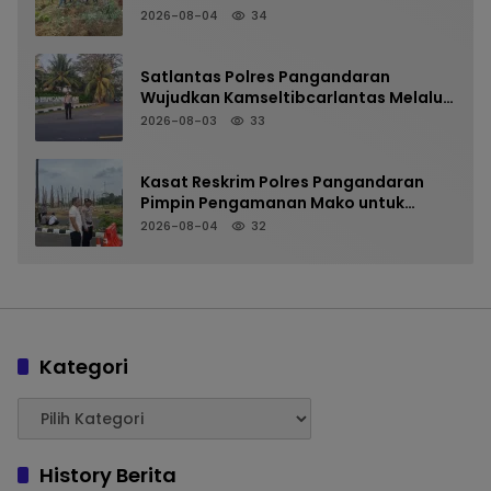
LANGKAPLANCAR DUKUNG PROGRAM
2026-08-04
34
KETAHANAN PANGAN
Satlantas Polres Pangandaran
Wujudkan Kamseltibcarlantas Melalui
Pelayanan Arus Pagi
2026-08-03
33
Kasat Reskrim Polres Pangandaran
Pimpin Pengamanan Mako untuk
Perkuat Kesiapsiagaan Personel
2026-08-04
32
Kategori
History Berita