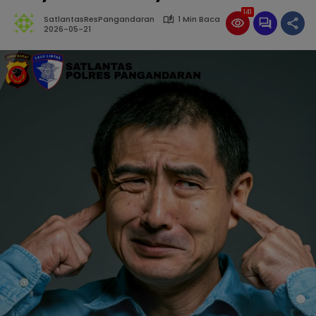
141
SatlantasResPangandaran
1 Min Baca
2026-05-21