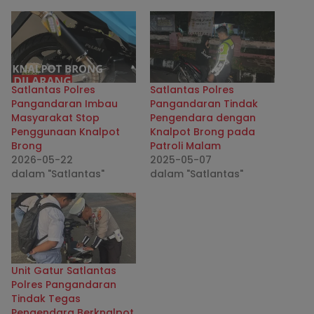
Satlantas Polres
Satlantas Polres
Pangandaran Imbau
Pangandaran Tindak
Masyarakat Stop
Pengendara dengan
Penggunaan Knalpot
Knalpot Brong pada
Brong
Patroli Malam
2026-05-22
2025-05-07
dalam "Satlantas"
dalam "Satlantas"
Unit Gatur Satlantas
Polres Pangandaran
Tindak Tegas
Pengendara Berknalpot