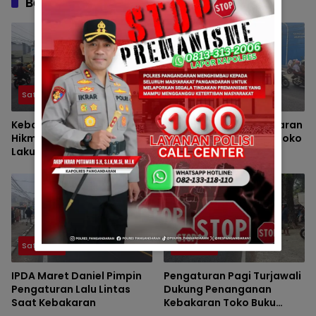
Berita Berkaitan
Satlantas
Satlantas
Kebakaran Toko Buku
Turjawali Jaga Kelancaran
Hikmah 2, Turjawali
Arus Saat Kebakaran Toko
Lakukan Pengaturan Arus
Buku Hikmah 2
Pagi
Satlantas
Satlantas
IPDA Maret Daniel Pimpin
Pengaturan Pagi Turjawali
Pengaturan Lalu Lintas
Dukung Penanganan
Saat Kebakaran
Kebakaran Toko Buku
Hikmah 2