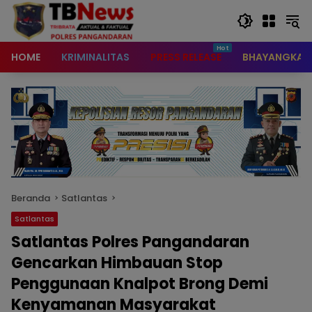
content
HOME
KRIMINALITAS
PRESS RELEASE
BHAYANGKAR
Beranda
Satlantas
Satlantas
Satlantas Polres Pangandaran
Gencarkan Himbauan Stop
Penggunaan Knalpot Brong Demi
Kenyamanan Masyarakat