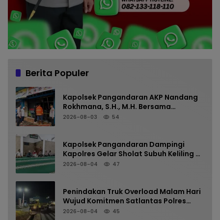
Berita Populer
Kapolsek Pangandaran AKP Nandang
Rokhmana, S.H., M.H. Bersama
Anggota Cek TKP Kebakaran Ruko
2026-08-03
54
Kapolsek Pangandaran Dampingi
Kapolres Gelar Sholat Subuh Keliling di
Masjid Jami Al-Furqon, Pererat
2026-08-04
47
Silaturahmi dan Jaga Kamtibmas
Penindakan Truk Overload Malam Hari
Wujud Komitmen Satlantas Polres
Pangandaran Menjaga Keselamatan
2026-08-04
45