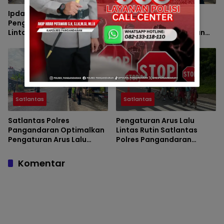
Ipda Maret Daniel Pimpin
Pelayanan Prima
Pengaturan Arus Lalu
Satlantas Polres
Lintas Pagi Demi
Pangandaran Wujudkan
Kenyamanan Pengguna
Kelancaran Mobilitas
Jalan
Masyarakat Pada Pagi
Hari
Satlantas
Satlantas
Satlantas Polres
Pengaturan Arus Lalu
Pangandaran Optimalkan
Lintas Rutin Satlantas
Pengaturan Arus Lalu
Polres Pangandaran
Lintas Demi Kelancaran
Tingkatkan Kenyamanan
Aktivitas Masyarakat Pagi
Pengguna Jalan
Komentar