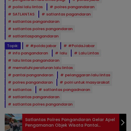
polisi lalu lintas
polres pangandaran
SATLANTAS
satlantas pagandaran
satlantas pangandaran
satlantas polres pangandaran
satlantaspangandaran
Topik:
#polda jabar
#PoldaJabar
info pangandaran
lalu
Lalu Lintas
lalu lintas pangandaran
mematuhi peraturan lalu lintas
pantai pangandaran
pelanggaran lalu lintas
polres pangandaran
polri untuk masyarakat
satlantas
satlantas pangadnaran
satlantas pangandaran
satlantas polres pangandaran
Satlantas Polres Pangandaran Gelar Apel
Pengamanan Objek Wisata Pantai
Pangandaran Demi Kenyamanan