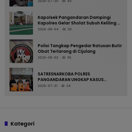
Kalipucang, Edukasi Bahaya Kenakalan
2026-07-30
40
Remaja
Kapolsek Pangandaran Dampingi
Kapolres Gelar Sholat Subuh Keliling di
Masjid Jami Al-Furqon, Pererat
2026-08-04
39
Silaturahmi dan Jaga Kamtibmas
Polisi Tangkap Pengedar Ratusan Butir
Obat Terlarang di Cijulang
2026-08-02
35
SATRESNARKOBA POLRES
PANGANDARAN UNGKAP KASUS
NARKOTIKA MELALUI PRESS RELEASE
2026-07-31
34
Kategori