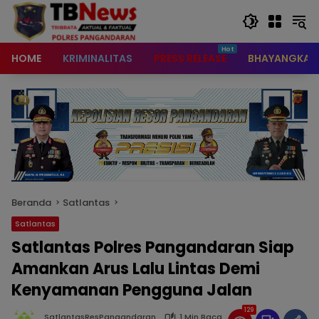
content
HOME
KRIMINALITAS
PRESS RELEASE
BHAYANGKAR
Beranda
Satlantas
Satlantas
Satlantas Polres Pangandaran Siap
Amankan Arus Lalu Lintas Demi
Kenyamanan Pengguna Jalan
129
SatlantasResPangandaran
1 Min Baca