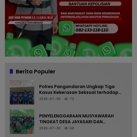
Berita Populer
Polres Pangandaran Ungkap Tiga
Kasus Kekerasan Seksual terhadap
Anak, Tiga Tersangka Diamankan
2026-07-30
73
PENYELENGGARAAN MUSYAWARAH
TINGKAT DESA JAYASARI DAN
PENYAMPAIAN PROGRAM KKN
2026-07-30
59
MAHASISWA UIN SAIZU BERLANGSUNG