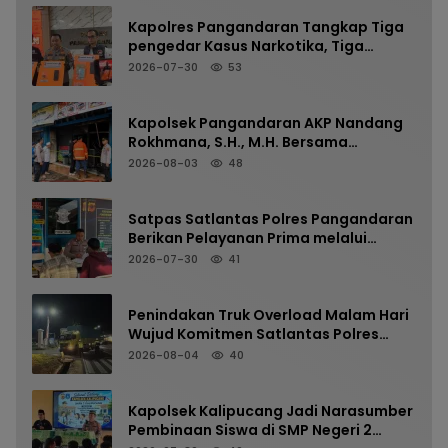
AMAN DAN LANCAR
Kapolres Pangandaran Tangkap Tiga
pengedar Kasus Narkotika, Tiga
Tersangka Diamankan dengan Barang
2026-07-30
53
Bukti Sabu
Kapolsek Pangandaran AKP Nandang
Rokhmana, S.H., M.H. Bersama
Anggota Cek TKP Kebakaran Ruko
2026-08-03
48
Satpas Satlantas Polres Pangandaran
Berikan Pelayanan Prima melalui
Verifikasi Berkas Pemohon SIM Secara
2026-07-30
41
Profesional dan Humanis
Penindakan Truk Overload Malam Hari
Wujud Komitmen Satlantas Polres
Pangandaran Menjaga Keselamatan
2026-08-04
40
Kapolsek Kalipucang Jadi Narasumber
Pembinaan Siswa di SMP Negeri 2