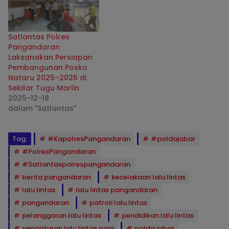
Satlantas Polres
Pangandaran
Laksanakan Persiapan
Pembangunan Posko
Nataru 2025–2026 di
Sekitar Tugu Marlin
2025-12-18
dalam "Satlantas"
Tag:
#KapolresPangandaran
#poldajabar
#PolresPangandaran
#Satlantaspolrespangandaran
berita pangandaran
kecelakaan lalu lintas
lalu lintas
lalu lintas pangandaran
pangandaran
patroli lalu lintas
pelanggaran lalu lintas
pendidikan lalu lintas
pengaturan lalu lintas pagi
polda jabar