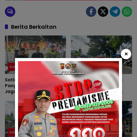
Wisatawan
Berita Berkaitan
×
Satlantas
Satlantas
Satlantas Polres
Pengaturan Lalu Lintas
Pangandaran Intensifkan
Pagi Satlantas Polres
Jaga Malam Demi
Pangandaran Dukung
Menjaga Keamanan Dan
Aktivitas Masyarakat
Kenyamanan Masyarakat
Lebih Aman Dan Lancar
Satlantas
Satlantas