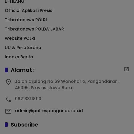
E-TILANG
Official Aplikasi Presisi
Tribratanews POLRI
Tribratanews POLDA JABAR
Website POLRI
UU & Peraturana
Indeks Berita
Alamat :
Jalan Cijulang No 69 Wonohario, Pangandaran,
46396, Provinsi Jawa Barat
082133118110
admin@polrespangandaran.id
Subscribe