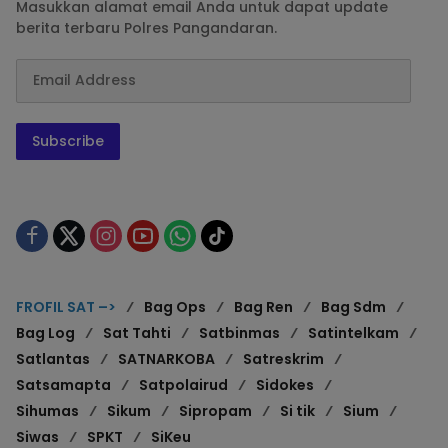
Masukkan alamat email Anda untuk dapat update
berita terbaru Polres Pangandaran.
Subscribe
FROFIL SAT –>
Bag Ops
Bag Ren
Bag Sdm
Bag Log
Sat Tahti
Satbinmas
Satintelkam
Satlantas
SATNARKOBA
Satreskrim
Satsamapta
Satpolairud
Sidokes
Sihumas
Sikum
Sipropam
Si tik
Sium
Siwas
SPKT
SiKeu