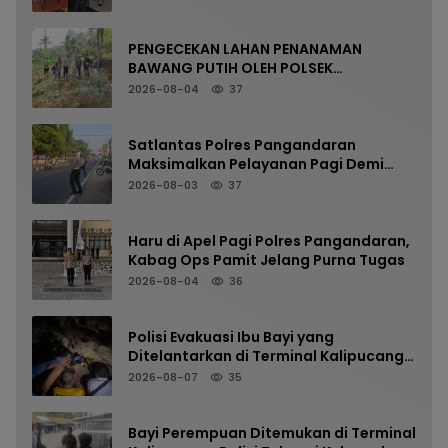
PENGECEKAN LAHAN PENANAMAN
BAWANG PUTIH OLEH POLSEK
LANGKAPLANCAR DUKUNG PROGRAM
2026-08-04
37
KETAHANAN PANGAN
Satlantas Polres Pangandaran
Maksimalkan Pelayanan Pagi Demi
Kelancaran Arus Kendaraan
2026-08-03
37
Haru di Apel Pagi Polres Pangandaran,
Kabag Ops Pamit Jelang Purna Tugas
2026-08-04
36
Polisi Evakuasi Ibu Bayi yang
Ditelantarkan di Terminal Kalipucang
dari Dalam Goa
2026-08-07
35
Bayi Perempuan Ditemukan di Terminal