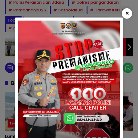
Polisi Perairan dan Udara
polres pangandaran
Ramadhan2025
Satpolairud
Tarawih Keliling
×
Topik:
info pangandaran
Polda Jabar
polres pangandaran
polri untuk masyarakat
Bhabinkamtibmas Desa Babakan
Laksanakan Sambang dan Sosialisasi
Ketahanan Pangan di Wilayah Binaan
Berita Berkaitan
Berita
Berita
Lumba-Lumba Terdampar
HAUL KE-VII HJ. DEDE