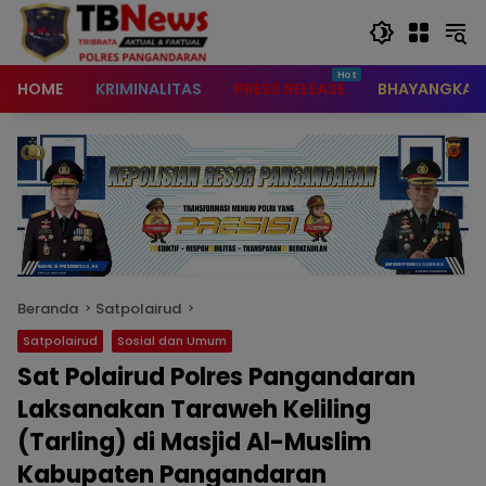
content
HOME
KRIMINALITAS
PRESS RELEASE
BHAYANGKAR
Beranda
Satpolairud
Satpolairud
Sosial dan Umum
Sat Polairud Polres Pangandaran
Laksanakan Taraweh Keliling
(Tarling) di Masjid Al-Muslim
Kabupaten Pangandaran