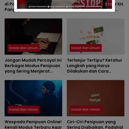
di Pantai Timur
UMIYATI DAN HAUL KE-IV KH.
Pangandaran Dievakuasi
SAEPUL MUJAHID SERTA
Petugas
REUNI HAFLAH KE-XV
HIMPUNAN ALUMNI DIGELAR
DI PONDOK PESANTREN AL-
FALAH SANUSSIYAH
Sosial dan Umum
Sosial dan Umum
Jangan Mudah Percaya! Ini
Terlanjur Tertipu? Ketahui
Berbagai Modus Penipuan
Langkah yang Harus
yang Sering Menjerat
Dilakukan dan Cara
Masyarakat
Mencegah Kejadian
Terulang
Sosial dan Umum
Sosial dan Umum
Waspada Penipuan Online!
Ciri-Ciri Penipuan yang
Kenali Modus Terbaru Agar
Sering Diabaikan, Padahal