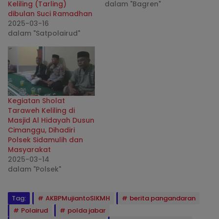
Keliling (Tarling)
dalam "Bagren"
dibulan Suci Ramadhan
2025-03-16
dalam "Satpolairud"
Kegiatan Sholat
Taraweh Keliling di
Masjid Al Hidayah Dusun
Cimanggu, Dihadiri
Polsek Sidamulih dan
Masyarakat
2025-03-14
dalam "Polsek"
Tag:
AKBPMujiantoSIKMH
berita pangandaran
Polairud
polda jabar