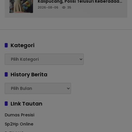
Kalipucang, Polisi Telusuri Keberadaan
Orang Tua
2026-08-06
35
Kategori
History Berita
LInk Tautan
Dumas Presisi
Sp2Hp Online