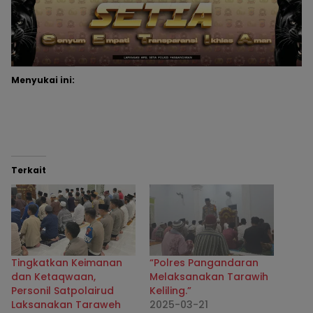
Menyukai ini:
Terkait
Tingkatkan Keimanan
“Polres Pangandaran
dan Ketaqwaan,
Melaksanakan Tarawih
Personil Satpolairud
Keliling.”
Laksanakan Taraweh
2025-03-21