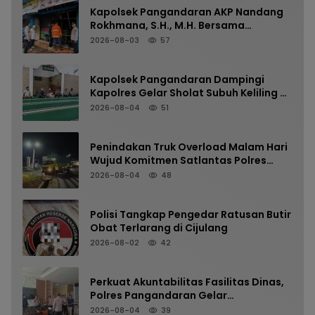
Kapolsek Pangandaran AKP Nandang
Rokhmana, S.H., M.H. Bersama
Anggota Cek TKP Kebakaran Ruko
2026-08-03
57
Kapolsek Pangandaran Dampingi
Kapolres Gelar Sholat Subuh Keliling di
Masjid Jami Al-Furqon, Pererat
2026-08-04
51
Silaturahmi dan Jaga Kamtibmas
Penindakan Truk Overload Malam Hari
Wujud Komitmen Satlantas Polres
Pangandaran Menjaga Keselamatan
2026-08-04
48
Polisi Tangkap Pengedar Ratusan Butir
Obat Terlarang di Cijulang
2026-08-02
42
Perkuat Akuntabilitas Fasilitas Dinas,
Polres Pangandaran Gelar
Pemeriksaan Senpi Berkala
2026-08-04
39