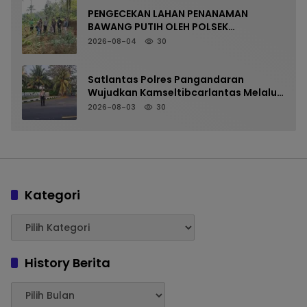
PENGECEKAN LAHAN PENANAMAN
BAWANG PUTIH OLEH POLSEK
LANGKAPLANCAR DUKUNG PROGRAM
2026-08-04
30
KETAHANAN PANGAN
Satlantas Polres Pangandaran
Wujudkan Kamseltibcarlantas Melalui
Pelayanan Arus Pagi
2026-08-03
30
Kategori
History Berita