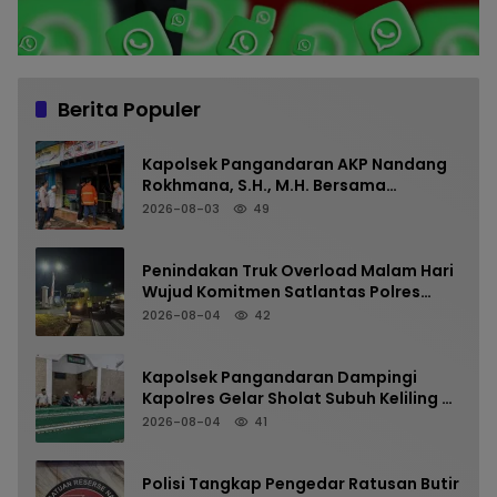
Berita Populer
Kapolsek Pangandaran AKP Nandang
Rokhmana, S.H., M.H. Bersama
Anggota Cek TKP Kebakaran Ruko
2026-08-03
49
Penindakan Truk Overload Malam Hari
Wujud Komitmen Satlantas Polres
Pangandaran Menjaga Keselamatan
2026-08-04
42
Kapolsek Pangandaran Dampingi
Kapolres Gelar Sholat Subuh Keliling di
Masjid Jami Al-Furqon, Pererat
2026-08-04
41
Silaturahmi dan Jaga Kamtibmas
Polisi Tangkap Pengedar Ratusan Butir