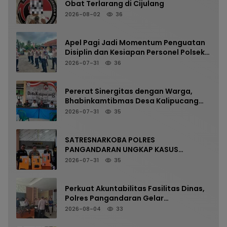
Obat Terlarang di Cijulang
2026-08-02
36
Apel Pagi Jadi Momentum Penguatan
Disiplin dan Kesiapan Personel Polsek
Kalipucang
2026-07-31
36
Pererat Sinergitas dengan Warga,
Bhabinkamtibmas Desa Kalipucang
Ikuti Rangkaian Milangkala Desa ke-
2026-07-31
35
198
SATRESNARKOBA POLRES
PANGANDARAN UNGKAP KASUS
NARKOTIKA MELALUI PRESS RELEASE
2026-07-31
35
Perkuat Akuntabilitas Fasilitas Dinas,
Polres Pangandaran Gelar
Pemeriksaan Senpi Berkala
2026-08-04
33