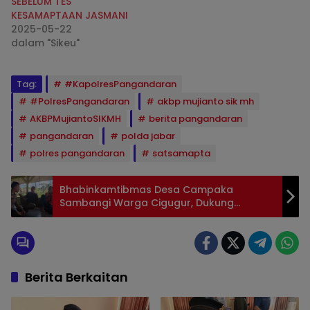
SEBELUM TES
KESAMAPTAAN JASMANI
2025-05-22
dalam "Sikeu"
Tag:
#KapolresPangandaran
#PolresPangandaran
akbp mujianto sik mh
AKBPMujiantoSIKMH
berita pangandaran
pangandaran
polda jabar
polres pangandaran
satsamapta
Bhabinkamtibmas Desa Campaka
Sambangi Warga Cigugur, Dukung
Terwujudnya Kamtibmas yang Kondusif
Berita Berkaitan