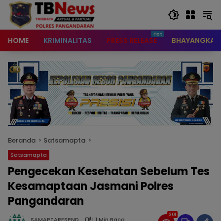
content
HOME
KRIMINALITAS
PRESS RELEASE
BHAYANGKAR
Beranda
Satsamapta
Satsamapta
Pengecekan Kesehatan Sebelum Tes
Kesamaptaan Jasmani Polres
Pangandaran
301
SAMAPTARESPND
1 Min Baca