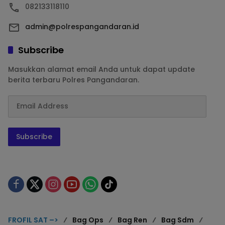
082133118110
admin@polrespangandaran.id
Subscribe
Masukkan alamat email Anda untuk dapat update
berita terbaru Polres Pangandaran.
Subscribe
FROFIL SAT –>
Bag Ops
Bag Ren
Bag Sdm