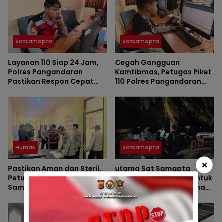
Satsamapta
Satsamapta
Layanan 110 Siap 24 Jam,
Cegah Gangguan
Polres Pangandaran
Kamtibmas, Petugas Piket
Pastikan Respon Cepat
110 Polres Pangandaran
Setiap Laporan
Perketat Pengawasan
Masyarakat
Layanan Darurat
Humas
Satsamapta
×
Pastikan Aman dan Steril,
utama Sat Samapta
Petugas Piket Sat
Polres Pangandaran untuk
Samapta Polres
menghadirkan rasa aman
Pangandaran Cek Rutin
dan tertib bagi seluruh
Ruang Tahanan
masyarakat Kabupaten
Pangandaran.