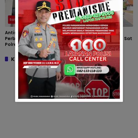
Satsamapta
Satsamapta
Antisipasi Kejahatan
Sapa Warga di Pusat
Perbankan, Sat Samapta
Keramaian, Tim Patroli Sat
Polres Pangandaran
Samapta Polres
Perketat Patroli Objek
Pangandaran Pastikan
Vital Bank
Aktivitas Siang Hari Aman
Komentar