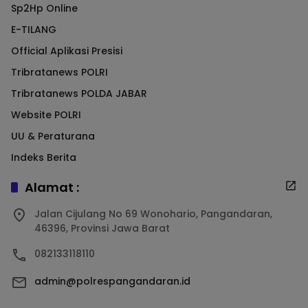
Sp2Hp Online
E-TILANG
Official Aplikasi Presisi
Tribratanews POLRI
Tribratanews POLDA JABAR
Website POLRI
UU & Peraturana
Indeks Berita
Alamat :
Jalan Cijulang No 69 Wonohario, Pangandaran,
46396, Provinsi Jawa Barat
082133118110
admin@polrespangandaran.id