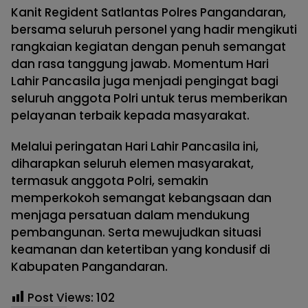
Kanit Regident Satlantas Polres Pangandaran,
bersama seluruh personel yang hadir mengikuti
rangkaian kegiatan dengan penuh semangat
dan rasa tanggung jawab. Momentum Hari
Lahir Pancasila juga menjadi pengingat bagi
seluruh anggota Polri untuk terus memberikan
pelayanan terbaik kepada masyarakat.
Melalui peringatan Hari Lahir Pancasila ini,
diharapkan seluruh elemen masyarakat,
termasuk anggota Polri, semakin
memperkokoh semangat kebangsaan dan
menjaga persatuan dalam mendukung
pembangunan. Serta mewujudkan situasi
keamanan dan ketertiban yang kondusif di
Kabupaten Pangandaran.
Post Views:
102