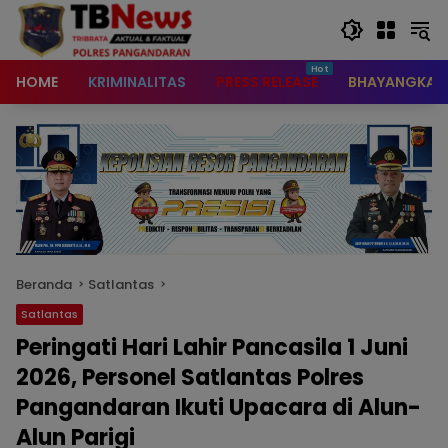
content
HOME
KRIMINALITAS
PRESS RELEASE
BHAYANGKAR
Beranda
Satlantas
Satlantas
Peringati Hari Lahir Pancasila 1 Juni
2026, Personel Satlantas Polres
Pangandaran Ikuti Upacara di Alun-
Alun Parigi