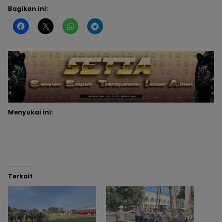
Bagikan ini:
Menyukai ini:
Terkait