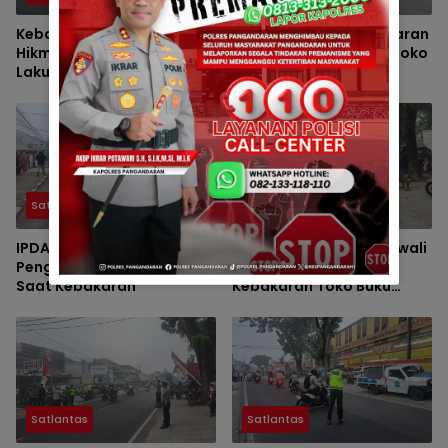
Kebakaran Toko Buku
Turjawali Jaga Kelancaran
Hikmah 2, Turjawali
Arus Saat Kebakaran Toko
Lakukan Pengaturan Arus
Buku Hikmah 2
Pagi
Satlantas
Satlantas
IPDA Maret Daniel Pimpin
Pengaturan Pagi Turjawali
Pengaturan Lalu Lintas
Dukung Penanganan
Saat Kebakaran
Kebakaran Toko Buku
Hikmah 2
Satlantas
Satlantas