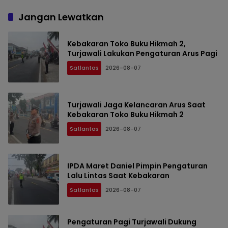
Jangan Lewatkan
Kebakaran Toko Buku Hikmah 2,
Turjawali Lakukan Pengaturan Arus Pagi
Satlantas
2026-08-07
Turjawali Jaga Kelancaran Arus Saat
Kebakaran Toko Buku Hikmah 2
Satlantas
2026-08-07
IPDA Maret Daniel Pimpin Pengaturan
Lalu Lintas Saat Kebakaran
Satlantas
2026-08-07
Pengaturan Pagi Turjawali Dukung