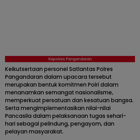
Kapolres Pangandaran
Keikutsertaan personel Satlantas Polres
Pangandaran dalam upacara tersebut
merupakan bentuk komitmen Polri dalam
menanamkan semangat nasionalisme,
memperkuat persatuan dan kesatuan bangsa.
Serta mengimplementasikan nilai-nilai
Pancasila dalam pelaksanaan tugas sehari-
hari sebagai pelindung, pengayom, dan
pelayan masyarakat.