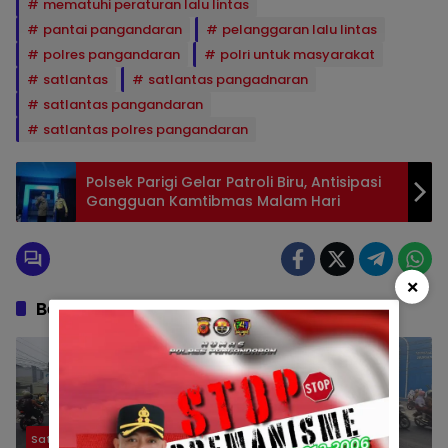
mematuhi peraturan lalu lintas
pantai pangandaran
pelanggaran lalu lintas
polres pangandaran
polri untuk masyarakat
satlantas
satlantas pangadnaran
satlantas pangandaran
satlantas polres pangandaran
Polsek Parigi Gelar Patroli Biru, Antisipasi
Gangguan Kamtibmas Malam Hari
×
Berita Berkaitan
Satlantas
Satlantas