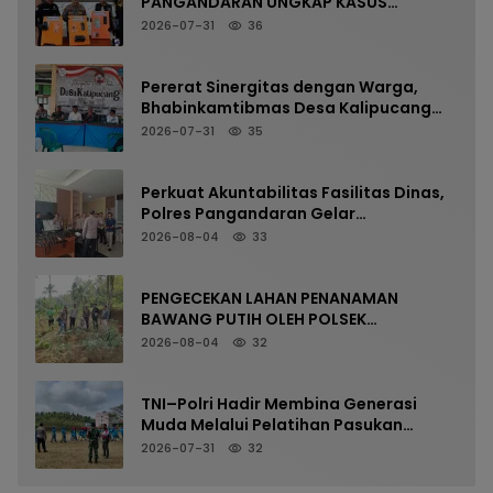
PANGANDARAN UNGKAP KASUS
NARKOTIKA MELALUI PRESS RELEASE
2026-07-31
36
Pererat Sinergitas dengan Warga,
Bhabinkamtibmas Desa Kalipucang
Ikuti Rangkaian Milangkala Desa ke-
2026-07-31
35
198
Perkuat Akuntabilitas Fasilitas Dinas,
Polres Pangandaran Gelar
Pemeriksaan Senpi Berkala
2026-08-04
33
PENGECEKAN LAHAN PENANAMAN
BAWANG PUTIH OLEH POLSEK
LANGKAPLANCAR DUKUNG PROGRAM
2026-08-04
32
KETAHANAN PANGAN
TNI–Polri Hadir Membina Generasi
Muda Melalui Pelatihan Pasukan
Pengibar Bendera Merah Putih
2026-07-31
32