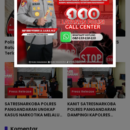
Berita
Press Release
Polisi Tangkap Pengedar
SATRESNARKOBA POLRES
Ratusan Butir Obat
PANGANDARAN GELAR
Terlarang di Cijulang
PRESS RELEASE
PENGUNGKAPAN KASUS
TINDAK PIDANA NARKOTIKA
Press Release
Press Release
SATRESNARKOBA POLRES
KANIT SATRESNARKOBA
PANGANDARAN UNGKAP
POLRES PANGANDARAN
KASUS NARKOTIKA MELALUI
DAMPINGI KAPOLRES
PRESS RELEASE
PANGANDARAN DALAM
PELAKSANAAN PRESS
Komentar