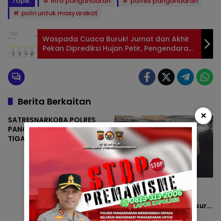
Topik:
info pangandaran
polres pangandaran
polri untuk masyarakat
Waspada Cuaca Buruk! Jumat dan Akhir
Pekan Diprediksi Hujan Petir, Pengendara
Diimbau Hati-Hati
Berita Berkaitan
×
SATRESNARKOBA POLRES
PANGANDARAN UNGKAP
TIGA KASUS NARKOTIKA DI
WILAYAH HUKUM POLRES
PANGANDARAN
Hot News
Bayi Perempuan
Ditemukan di Terminal
Kalipucang, Polisi Telusuri
Keberadaan Orang Tua