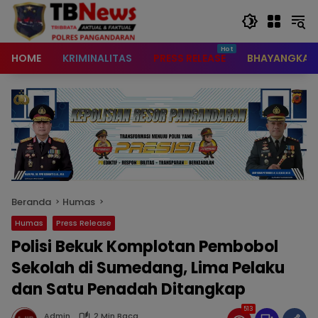
content
HOME
KRIMINALITAS
PRESS RELEASE
BHAYANGKAR
Beranda
Humas
Humas
Press Release
Polisi Bekuk Komplotan Pembobol
Sekolah di Sumedang, Lima Pelaku
dan Satu Penadah Ditangkap
513
Admin
2 Min Baca