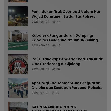
Penindakan Truk Overload Malam Hari
Wujud Komitmen Satlantas Polres
Pangandaran Menjaga Keselamatan
2026-08-04
44
Kapolsek Pangandaran Dampingi
Kapolres Gelar Sholat Subuh Keliling di
Masjid Jami Al-Furqon, Pererat
2026-08-04
43
Silaturahmi dan Jaga Kamtibmas
Polisi Tangkap Pengedar Ratusan Butir
Obat Terlarang di Cijulang
2026-08-02
36
Apel Pagi Jadi Momentum Penguatan
Disiplin dan Kesiapan Personel Polsek
Kalipucang
2026-07-31
36
SATRESNARKOBA POLRES