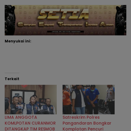
Menyukai ini:
Terkait
LIMA ANGGOTA
Satreskrim Polres
KOMLPOTAN CURANMOR
Pangandaran Bongkar
DITANGKAP TIM RESMOB
Komplotan Pencuri