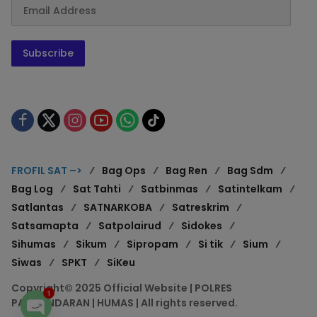
Subscribe
FROFIL SAT –>
Bag Ops
Bag Ren
Bag Sdm
Bag Log
Sat Tahti
Satbinmas
Satintelkam
Satlantas
SATNARKOBA
Satreskrim
Satsamapta
Satpolairud
Sidokes
Sihumas
Sikum
Sipropam
Si tik
Sium
Siwas
SPKT
SiKeu
Copyright© 2025 Official Website | POLRES
1
PANGANDARAN | HUMAS | All rights reserved.