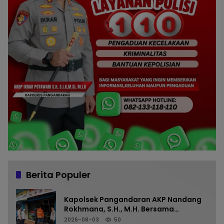
Berita Populer
Kapolsek Pangandaran AKP Nandang
Rokhmana, S.H., M.H. Bersama
Anggota Cek TKP Kebakaran Ruko
2026-08-03
50